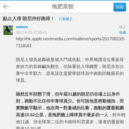
拖肥茶館
回復
點止入得 朗尼仲好跑得！
只看樓主
wahton
樓主
2017-8-25 17:00:42
收藏
http://hk.apple.nextmedia.com/realtime/sports/20170823/5
7118161
朗尼上場英超轟破曼城大門成焦點，外界稱讚這位重返母
會效力的前鋒鹹魚翻生，但除重拾入球觸覺，朗尼亦在比
賽中非常勤力，原來該仗是愛華頓球員中跑動距離最長的
球員。
雖然近年狀態下滑，但年屆31歲的朗尼仍在場上以身作
則，跑動不比任何年青球員少。你可說他是將勤補拙，而
實際數字顯示，他在周一對曼城的比賽，跑動的覆蓋範圍
高達10.62公里，是拖肥糖上陣球員中最多的一人
；較年輕
他11歲、排全隊第二位的卡維特利雲還多，後者的覆蓋範
圍達10.3公里。