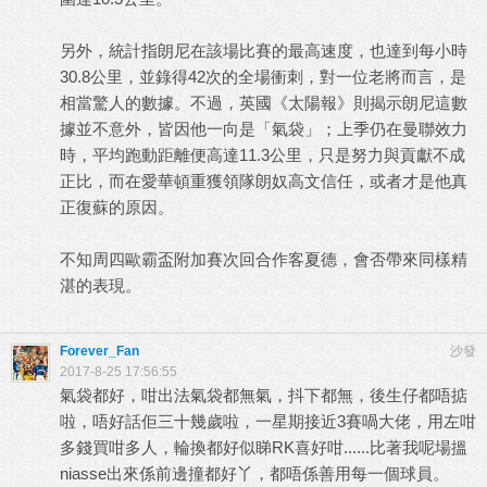
另外，統計指朗尼在該場比賽的最高速度，也達到每小時
30.8公里，並錄得42次的全場衝刺，對一位老將而言，是
相當驚人的數據。不過，英國《太陽報》則揭示朗尼這數
據並不意外，皆因他一向是「氣袋」；上季仍在曼聯效力
時，平均跑動距離便高達11.3公里，只是努力與貢獻不成
正比，而在愛華頓重獲領隊朗奴高文信任，或者才是他真
正復蘇的原因。
不知周四歐霸盃附加賽次回合作客夏德，會否帶來同樣精
湛的表現。
Forever_Fan
沙發
2017-8-25 17:56:55
氣袋都好，咁出法氣袋都無氣，抖下都無，後生仔都唔掂
啦，唔好話佢三十幾歲啦，一星期接近3賽喎大佬，用左咁
多錢買咁多人，輪換都好似睇RK喜好咁......比著我呢場搵
niasse出來係前邊撞都好丫，都唔係善用每一個球員。