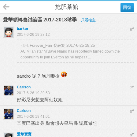
拖肥茶館
回復
愛華頓轉會討論區 2017-2018球季
只看樓主
barker
#
6
2017-6-26 19:28:12
Forever_Fan 發表於 2017-6-26 19:26
引用:
AC Milan star M’Baye Niang has reportedly turned down the
opportunity to join Everton as he hopes t ...
sandro 呢 ? 施丹嚟搶
Carlson
#
7
2017-6-26 19:39:53
好彩尼安想去阿仙奴姐
Carlson
#
8
2017-6-26 19:41:01
辛度巴塞出身 點會想去皇馬 咁認真做乜
愛華寶寶
#
9