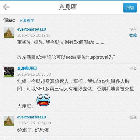
意見區
回復
假a/c
只看樓主
evertonarteta10
樓主
2015-9-15 10:19:17
收藏
華頓兄, 糖兄, 我今朝見到有5x個假a/c........
改左新版a/c申請唔可以set做要你地approval先?
真.鋼龍馬田
沙發
2015-9-15 10:30:03
無錯，今朝起身真係死人，華頓，我知道你無咁多人時
間，可以SET多兩三個人有權限去做。否則我地會被外星
人淹沒。
evertonarteta10
板凳
2015-9-15 10:54:08
6X個了, 好恐佈