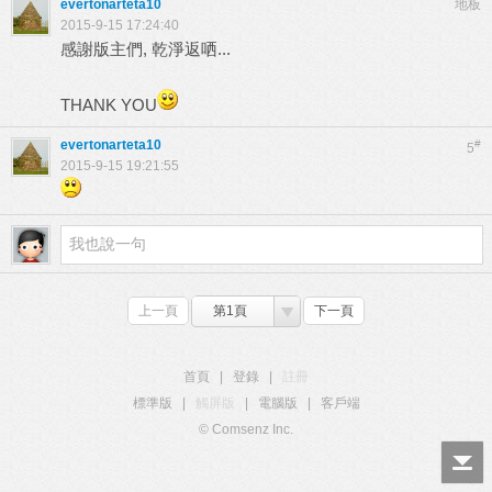
evertonarteta10
地板
2015-9-15 17:24:40
感謝版主們, 乾淨返哂...
THANK YOU
evertonarteta10
#
5
2015-9-15 19:21:55
上一頁
第1頁
下一頁
首頁
|
登錄
|
註冊
標準版
|
觸屏版
|
電腦版
|
客戶端
© Comsenz Inc.