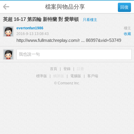
檔案與物品分享
回復
英超 16-17 第四輪 新特蘭 對 愛華頓
只看樓主
evertonfan1986
樓主
2016-9-13 13:08:43
收藏
http://www.fullmatchreplay.com/r ... 86997&vid=53749
首頁
|
登錄
|
註冊
標準版
|
觸屏版
|
電腦版
|
客戶端
© Comsenz Inc.