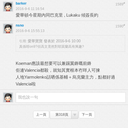
barker
#
1589
2016-9-6 11:16:54
愛華頓今星期內同巴克里 , Lukaku 傾簽長約
nsno
#
1590
2016-9-6 15:55:13
愛華寶寶 發表於 2016-9-6 10:00
引用:
真係咁on9?但高文竟然對耶莫蘭高有興趣?
Koeman應該最想要可以兼踢翼鋒嘅前鋒
佢連Valencia都殺，就知其實根本冇咩人可揀
人地Yarmolenko話哂係基輔＋烏克蘭主力，點都好過
Valencia啦
上一頁
第318頁
下一頁