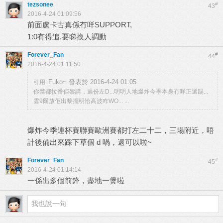
tezsonee
#
43
2016-4-24 01:09:56
前面盧卡古真係冇咩SUPPORT,
1:0有得追,要睇換人調動
Forever_Fan
#
44
2016-4-24 01:11:50
Fuko~ 發表於 2016-4-24 01:05
引用:
你禁都拉番佢黎講，過份左D...明明人地爆炸今季本身冇咩正選踢...
雲9爾放佢出黎擺明恰高波咋WO... ...
爆炸今季連杯賽聯賽歐洲賽都打左二十二，三場附近，唔
計後備出來踩下草個 d 喎，還可以啦~
Forever_Fan
#
45
2016-4-24 01:14:14
一係出多個前鋒，盡地一煲啦