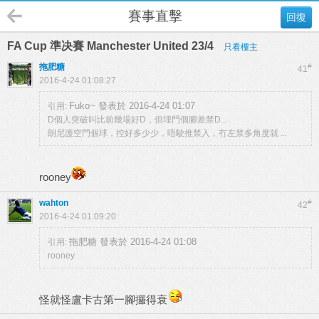
賽事直擊
回復
FA Cup 準决賽 Manchester United 23/4
只看樓主
拖肥糖
#
41
2016-4-24 01:08:27
Fuko~ 發表於 2016-4-24 01:07
引用:
D個人突破叫比前幾場好D，但埋門個腳差禁D...
朗尼護空門個球，控好多少少，唔駛推禁入，冇左禁多角度就 ...
rooney
wahton
#
42
2016-4-24 01:09:20
拖肥糖 發表於 2016-4-24 01:08
引用:
rooney
怪就怪盧卡古第一腳攞得衰