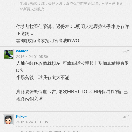
半場：輸緊 1 球，爆炸入波，爆炸係中前場好活躍，不能不佩服莫
耶斯買人的眼光 ...
你禁都拉番佢黎講，過份左D...明明人地爆炸今季本身冇咩
正選踢...
雲9爾放佢出黎擺明恰高波咋WO...
wahton
#
39
2016-4-24 01:05:59
人地佔較多攻勢就預左, 可幸係隊波踢起上黎總算積極有返
D火
半場落後一球我冇太大不滿
真係要彈既係盧卡古, 兩次FIRST TOUCH唔係咁衰的話已
經係兩個入球
Fuko~
#
40
2016-4-24 01:07:05