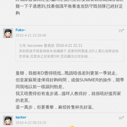
難一下子適應到,找番個識平衡番進攻防守既領隊已經好足
夠
Fuko~
#
29
2016-4-21 22:28:48
tezsonee 發表於 2016-4-21 22:11
引用:
莫耶斯接手隊曼聯根本係爛攤子,需要時間重建,但D人重以為隊波係
世界級,其實係之前靠費SIR,雲高爾洗左咁多錢 ...
曼聯，我都有D覺得唔抵...戰蹟唔係差到要第一季就走。
但皇家蘇斯達俾得好夠時間，成個SUMMER的操作，開季
同我地以前一樣踢到勁差。
我又唔覺得佢有進步過...搵咩人教得好，就係唔好搵而家
的老莫。
退一萬步，佢要番黎，麻煩拎隻杯先好返。
barker
#
30
2016-4-22 08:23:15