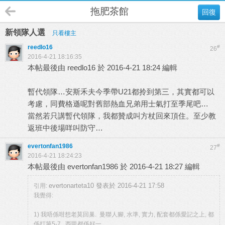
拖肥茶館
回復
新領隊人選
只看樓主
reedlo16
#
26
2016-4-21 18:16:35
本帖最後由 reedlo16 於 2016-4-21 18:24 編輯
暫代領隊…安斯禾夫今季帶U21都拎到第三，其實都可以
考慮，同費格遜呢對舊部熱血兄弟用士氣打至季尾吧…
當然若只講暫代領隊，我都贊成叫方杖回來頂住。至少教
返班中後場咩叫防守…
evertonfan1986
#
27
2016-4-21 18:24:23
本帖最後由 evertonfan1986 於 2016-4-21 18:27 編輯
evertonarteta10 發表於 2016-4-21 17:58
引用:
我覺得:
1) 我唔係咁想老莫回巢. 曼聯人腳, 水準, 實力, 配套都係愛記之上, 都
係打第5-7...西甲都係好一 ...