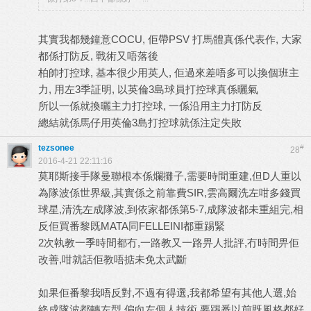
其實我都幾鐘意COCU, 佢帶PSV 打馬體真係代表作, 大家
都係打防反, 戰術又唔落後
柏帥打控球, 基本很少用英人, 佢過來差唔多可以換個班主
力, 用左3季証明, 以英倫3島球員打控球真係曬氣
所以一係就換曬主力打控球, 一係沿用主力打防反
總結就係馬仔用英倫3島打控球就係注定失敗
tezsonee
#
28
2016-4-21 22:11:16
莫耶斯接手隊曼聯根本係爛攤子,需要時間重建,但D人重以
為隊波係世界級,其實係之前靠費SIR,雲高爾洗左咁多錢買
球星,清洗左成隊波,到依家都係第5-7,成隊波都未重組完,相
反佢買番黎既MATA同FELLEINI都重踢緊
2次執教一季時間都冇,一路教又一路畀人批評,冇時間畀佢
改善,咁就話佢教唔掂未免太武斷
如果佢番黎我唔反對,不過有得選,我都希望有其他人選,始
終成隊波都轉左型,偏向左個人技術,要踢番以前既風格都好