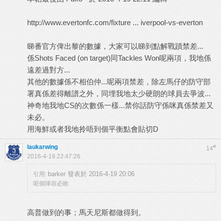
http://www.evertonfc.com/fixture ... iverpool-vs-everton
睇番官方俾出黎的數據，大家可以睇到點解戰蹟禁差...
係Shots Faced (on target)同Tackles Won呢兩項，我地係
遠差過對方...
其他的數據係不相伯仲...呢兩項禁差，除左馬仔的防守部
署真係差得離譜之外，同埋我地太少硬朗的球員去爭波...
神奇地我地CS的次數係一樣...禁你話防守係咪真係禁差又
未必。
用海鮮或者我地拎唔到個平衡點會貼切D
laukarwing
#
14
2016-4-19 22:47:26
barker 發表於 2016-4-19 20:06
引用:
呢個陣容必敗
高普做到的事；馬天尼斯都做得到。