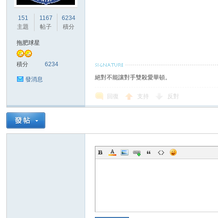
華
151
1167
6234
主題
帖子
積分
拖肥球星
積分
6234
絕對不能讓對手雙殺愛華頓。
發消息
回復
支持
反對
頓
迷