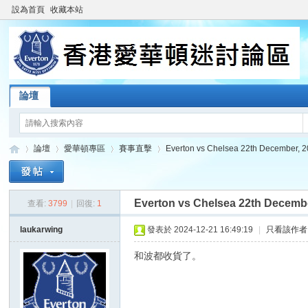
設為首頁
收藏本站
論壇
論壇
愛華頓專區
賽事直擊
Everton vs Chelsea 22th December, 
Everton vs Chelsea 22th Decembe
查看:
3799
|
回復:
1
香
»
›
›
›
laukarwing
發表於 2024-12-21 16:49:19
|
只看該作者
和波都收貨了。