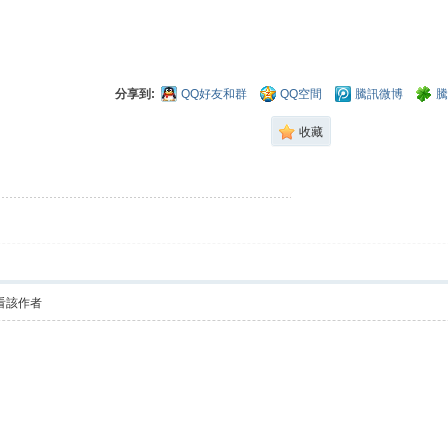
分享到:
QQ好友和群
QQ空間
騰訊微博
騰
收藏
看該作者