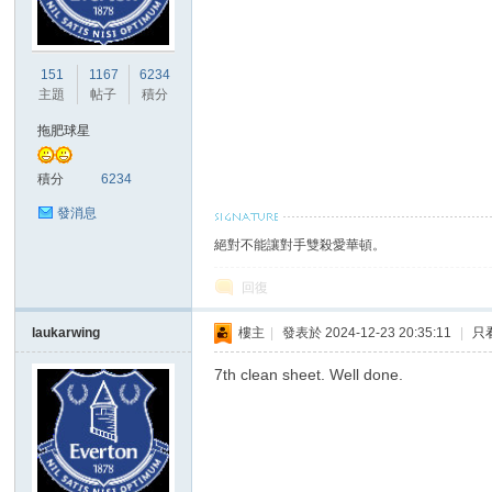
港
151
1167
6234
主題
帖子
積分
拖肥球星
積分
6234
發消息
絕對不能讓對手雙殺愛華頓。
愛
回復
laukarwing
樓主
|
發表於 2024-12-23 20:35:11
|
只
7th clean sheet. Well done.