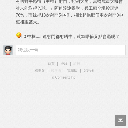
有讓對手錄得（中框）射門，控制大局，當構成重大機會
並未能取得入球。」阿迪達說得對，兵工廠全場控球達
76%，而錄得13次射門5中框，相比起拖肥僅兩次射門0中
框相距甚大。
0 中框......連射門都射唔中，就算唔輸又點會贏呢？
首頁
|
登錄
|
註冊
標準版
|
觸屏版
|
電腦版
|
客戶端
© Comsenz Inc.