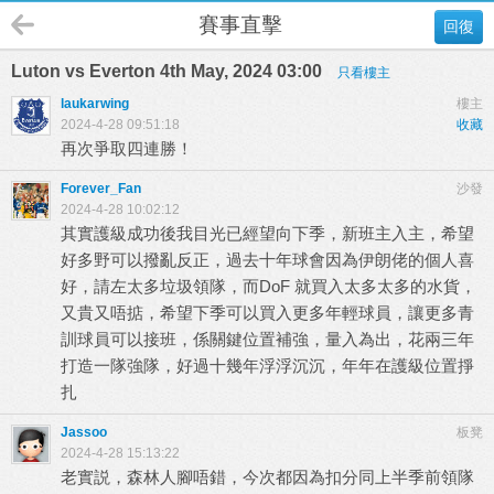
賽事直擊
回復
Luton vs Everton 4th May, 2024 03:00
只看樓主
laukarwing
樓主
2024-4-28 09:51:18
收藏
再次爭取四連勝！
Forever_Fan
沙發
2024-4-28 10:02:12
其實護級成功後我目光已經望向下季，新班主入主，希望
好多野可以撥亂反正，過去十年球會因為伊朗佬的個人喜
好，請左太多垃圾領隊，而DoF 就買入太多太多的水貨，
又貴又唔掂，希望下季可以買入更多年輕球員，讓更多青
訓球員可以接班，係關鍵位置補強，量入為出，花兩三年
打造一隊強隊，好過十幾年浮浮沉沉，年年在護級位置掙
扎
Jassoo
板凳
2024-4-28 15:13:22
老實説，森林人腳唔錯，今次都因為扣分同上半季前領隊