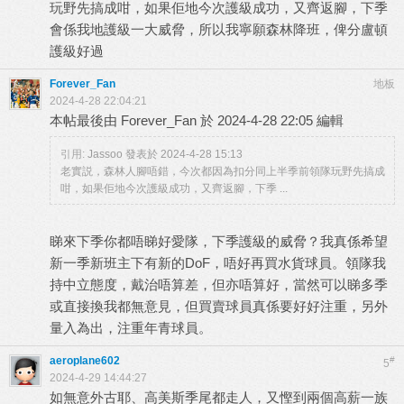
玩野先搞成咁，如果佢地今次護級成功，又齊返腳，下季
會係我地護級一大威脅，所以我寧願森林降班，俾分盧頓
護級好過
Forever_Fan
地板
2024-4-28 22:04:21
本帖最後由 Forever_Fan 於 2024-4-28 22:05 編輯
引用:
Jassoo 發表於 2024-4-28 15:13
老實説，森林人腳唔錯，今次都因為扣分同上半季前領隊玩野先搞成
咁，如果佢地今次護級成功，又齊返腳，下季 ...
睇來下季你都唔睇好愛隊，下季護級的威脅？我真係希望
新一季新班主下有新的DoF，唔好再買水貨球員。領隊我
持中立態度，戴治唔算差，但亦唔算好，當然可以睇多季
或直接換我都無意見，但買賣球員真係要好好注重，另外
量入為出，注重年青球員。
aeroplane602
#
5
2024-4-29 14:44:27
如無意外古耶、高美斯季尾都走人，又慳到兩個高薪一族