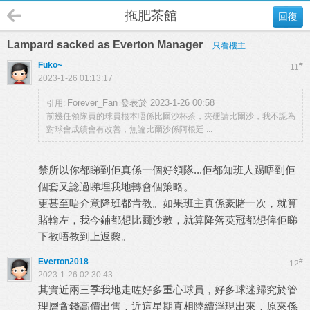
拖肥茶館
回復
Lampard sacked as Everton Manager
只看樓主
Fuko~
#
11
2023-1-26 01:13:17
Forever_Fan 發表於 2023-1-26 00:58
引用:
前幾任領隊買的球員根本唔係比爾沙杯茶，夾硬請比爾沙，我不認為
對球會成績會有改善，無論比爾沙係阿根廷 ...
禁所以你都睇到佢真係一個好領隊...佢都知班人踢唔到佢
個套又諗過睇埋我地轉會個策略。
更甚至唔介意降班都肯教。如果班主真係豪賭一次，就算
賭輸左，我今鋪都想比爾沙教，就算降落英冠都想俾佢睇
下教唔教到上返黎。
Everton2018
#
12
2023-1-26 02:30:43
其實近兩三季我地走咗好多重心球員，好多球迷歸究於管
理層貪錢高價出售，近這星期真相陸續浮現出來，原來係