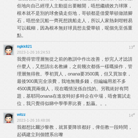
佢地向自己經理人主動提出要離開，唔想繼續效力球隊，
根本就不是別的球會撬走佢地，哥頓都是借愛華頓做踏腳
石，唔想坐沉船一齊死想跳船走人，所以人家熱刺咁輕易
可以截糊，因為根本無好球員想去愛華頓，呢個先至係重
點。
ngkk821
#
13
2023-1-26 16:24:53
我覺得管理層無從之前的教訓中作出改善，炒完人才諗請
什麼人，又想請出名教練，之前幾次都係一樣嘅操作，管
理層無得救。季初買人，onana要3500萬，但又買加拿，
最後900萬完全浪費，我地無幾多錢，但編編用差不多
4500萬買兩個人，現在嘅情況係自找的。另戰術好有問
題，基耶同onana在進攻時好多時企在中場，唔會嘗試走
位，我只覺得似睇中學學界比賽，點贏。。。
witzz
#
14
2023-1-26 16:48:06
我都想比爾沙黎教，就算要降班都好，俾佢教一段時間，
起碼建立到個體系出嚟