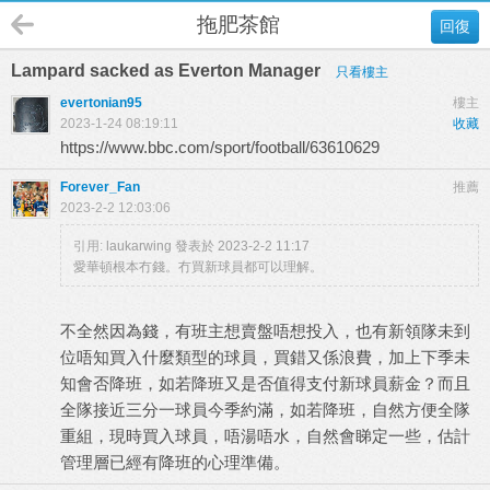
拖肥茶館
回復
Lampard sacked as Everton Manager
只看樓主
evertonian95
樓主
2023-1-24 08:19:11
收藏
https://www.bbc.com/sport/football/63610629
Forever_Fan
推薦
2023-2-2 12:03:06
引用:
laukarwing 發表於 2023-2-2 11:17
愛華頓根本冇錢。冇買新球員都可以理解。
不全然因為錢，有班主想賣盤唔想投入，也有新領隊未到
位唔知買入什麼類型的球員，買錯又係浪費，加上下季未
知會否降班，如若降班又是否值得支付新球員薪金？而且
全隊接近三分一球員今季約滿，如若降班，自然方便全隊
重組，現時買入球員，唔湯唔水，自然會睇定一些，估計
管理層已經有降班的心理準備。