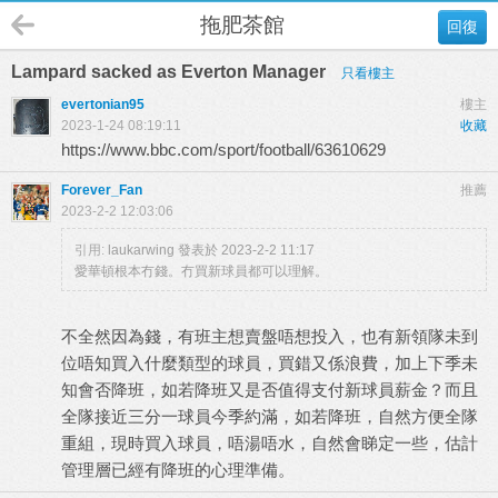
拖肥茶館
回復
Lampard sacked as Everton Manager
只看樓主
evertonian95
樓主
2023-1-24 08:19:11
收藏
https://www.bbc.com/sport/football/63610629
Forever_Fan
推薦
2023-2-2 12:03:06
引用:
laukarwing 發表於 2023-2-2 11:17
愛華頓根本冇錢。冇買新球員都可以理解。
不全然因為錢，有班主想賣盤唔想投入，也有新領隊未到
位唔知買入什麼類型的球員，買錯又係浪費，加上下季未
知會否降班，如若降班又是否值得支付新球員薪金？而且
全隊接近三分一球員今季約滿，如若降班，自然方便全隊
重組，現時買入球員，唔湯唔水，自然會睇定一些，估計
管理層已經有降班的心理準備。