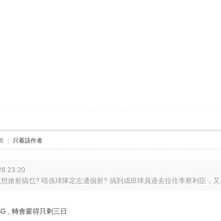
機
|
只看該作者
8 23:20
臣想搶射搞乜? 唔係球隊定左邊個射? 搞到成班球員過去拉住李察利臣，又拉又
G , 轉會窗得只剩三日