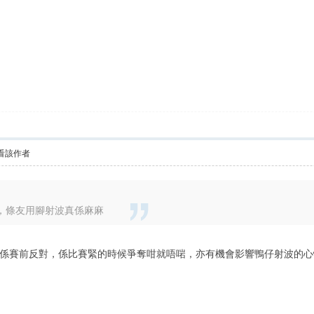
看該作者
，條友用腳射波真係麻麻
係賽前反對，係比賽緊的時候爭奪咁就唔啱，亦有機會影響鴨仔射波的心