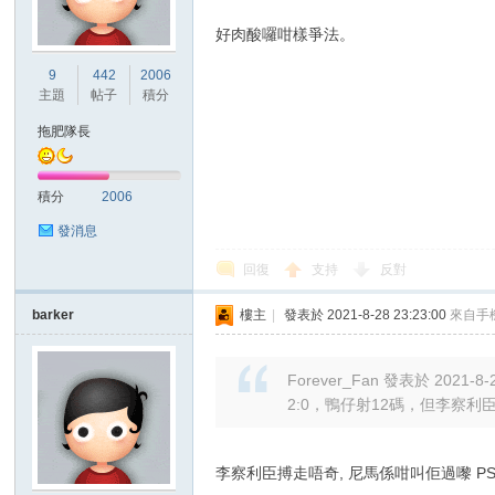
好肉酸囉咁樣爭法。
港
9
442
2006
主題
帖子
積分
拖肥隊長
積分
2006
發消息
回復
支持
反對
愛
barker
樓主
|
發表於 2021-8-28 23:23:00
來自手
Forever_Fan 發表於 2021-8-2
2:0，鴨仔射12碼，但李察利
李察利臣搏走唔奇, 尼馬係咁叫佢過嚟 PS