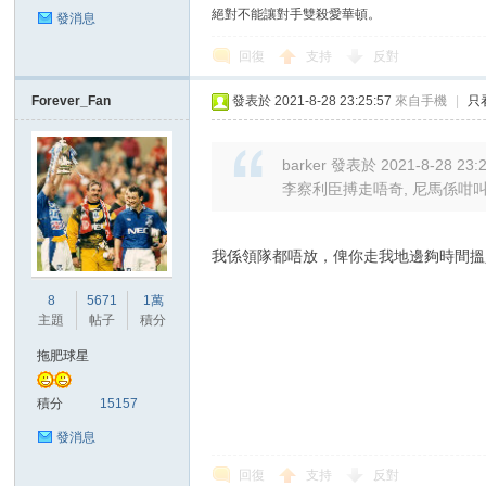
絕對不能讓對手雙殺愛華頓。
發消息
回復
支持
反對
Forever_Fan
發表於 2021-8-28 23:25:57
來自手機
|
只
區
barker 發表於 2021-8-28 23:
李察利臣搏走唔奇, 尼馬係咁叫
我係領隊都唔放，俾你走我地邊夠時間搵人
8
5671
1萬
主題
帖子
積分
拖肥球星
積分
15157
發消息
回復
支持
反對