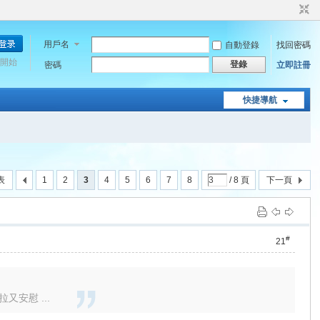
用戶名
自動登錄
找回密碼
開始
登錄
密碼
立即註冊
快捷導航
表
1
2
3
4
5
6
7
8
/ 8 頁
下一頁
#
21
安慰 ...