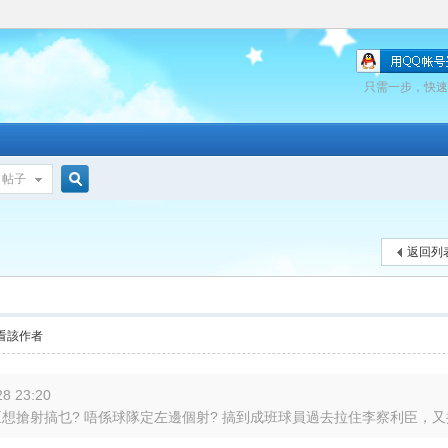
只需一步，快速
帖子
搜
返回列
索
看該作者
8 23:20
臣想搶射搞乜? 唔係球隊定左邊個射? 搞到成班球員過去拉住李察利臣，又拉又