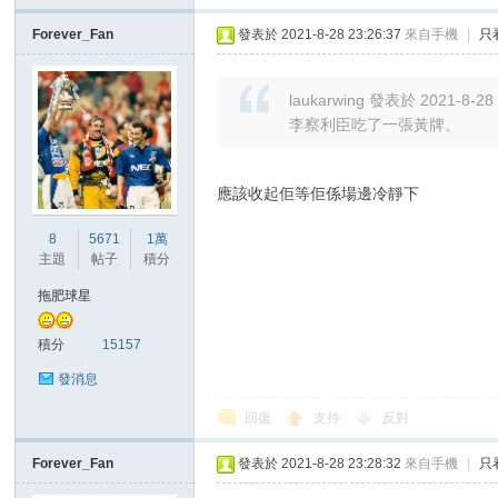
Forever_Fan
發表於 2021-8-28 23:26:37
來自手機
|
只
laukarwing 發表於 2021-8-28 
李察利臣吃了一張黃牌。
應該收起佢等佢係場邊冷靜下
8
5671
1萬
主題
帖子
積分
拖肥球星
積分
15157
發消息
回復
支持
反對
Forever_Fan
發表於 2021-8-28 23:28:32
來自手機
|
只