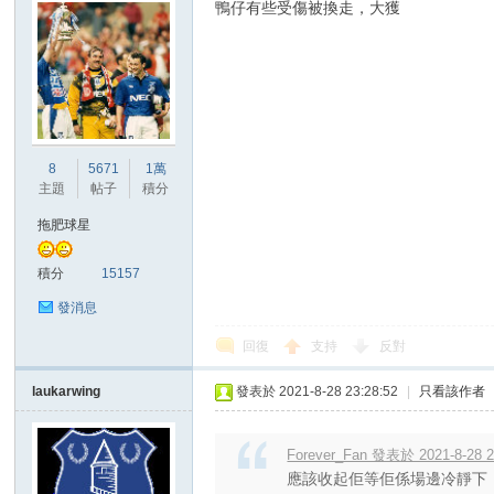
鴨仔有些受傷被換走，大獲
8
5671
1萬
主題
帖子
積分
拖肥球星
積分
15157
發消息
回復
支持
反對
laukarwing
發表於 2021-8-28 23:28:52
|
只看該作者
Forever_Fan 發表於 2021-8-28 2
應該收起佢等佢係場邊冷靜下