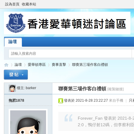
設為首頁
收藏本站
論壇
論壇
愛華頓專區
賽事直擊
聯賽第三場作客白禮頓
樓主:
barker
聯賽第三場作客白禮頓
[複製鏈接]
香
»
›
›
›
拖肥1878
發表於 2021-8-28 23:22:27
來自手機
|
只
Forever_Fan 發表於 2021-8-2
2:0，鴨仔射12碼，但李察利