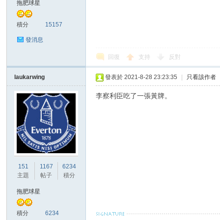
拖肥球星
積分
15157
發消息
回復
支持
反對
laukarwing
發表於 2021-8-28 23:23:35
|
只看該作者
討
李察利臣吃了一張黃牌。
151
1167
6234
主題
帖子
積分
論
拖肥球星
積分
6234