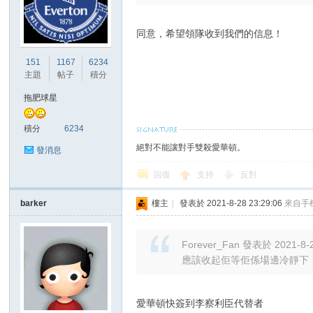
同意，希望領隊收到我們的信息！
151
1167
6234
主題
帖子
積分
拖肥球星
積分
6234
絕對不能讓對手雙殺愛華頓。
發消息
回復
支持
反對
barker
樓主
|
發表於 2021-8-28 23:29:06
來自手
Forever_Fan 發表於 2021-8-2
應該收起佢等佢係場邊冷靜下
愛華頓快簽到李察利臣代替者