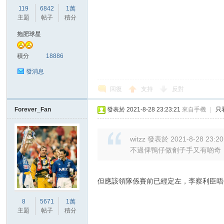
華
119
6842
1萬
主題
帖子
積分
拖肥球星
積分
18886
發消息
回復
支持
反對
頓
Forever_Fan
發表於 2021-8-28 23:23:21
來自手機
|
只
witzz 發表於 2021-8-28 23:20
不過俾鴨仔做劊子手又有啲奇
但應該領隊係賽前已經定左，李察利臣唔
8
5671
1萬
迷
主題
帖子
積分