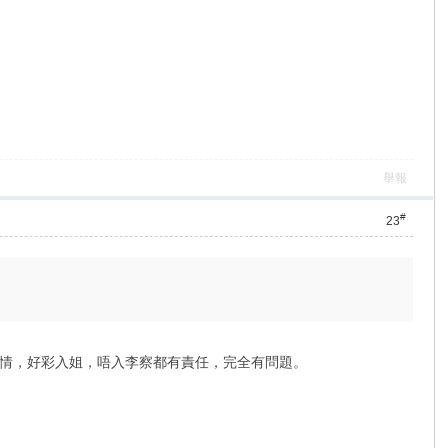
舉報
#
23
情，好彩入姐，唔入李察都有責任，完全有問題。