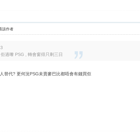
看該作者
23
佢過嚟 PSG , 轉會窗得只剩三日
替代? 更何況PSG未賣麥巴比都唔會有錢買佢