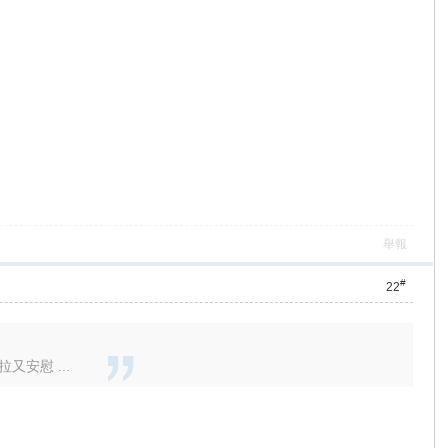
舉報
#
22
安慰 ...