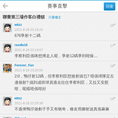
賽事直擊
回復
聯賽第三場作客白禮頓
只看樓主
witzz
#
16
2021-8-28 23:18:24
676爭射十二碼
reedlo16
#
17
2021-8-28 23:19:07
李察利臣係咪想搏走人呢﹑爭射12碼爭到咁燥…
Forever_Fan
#
18
2021-8-28 23:20:00
2:0，鴨仔射12碼，但李察利臣想搶射搞乜? 唔係球隊定左
邊個射? 搞到成班球員過去拉住李察利臣，又拉又安慰
咁，呢樣唔係咁好
witzz
#
19
2021-8-28 23:20:39
不過俾鴨仔做劊子手又有啲奇，條友用腳射波真係麻麻