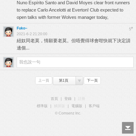
Nuno Espírito Santo and David Moyes clear front runners
to replace Carlo Ancelotti at Everton! Club expected to
open talks with former Wolves manager today,
Fuko~
#
5
2021-6-2 21:20:00
紐奴同老莫，情願要老莫。但唔覺得球會咁快就下決定請
邊個...
上一頁
第1頁
下一頁
首頁
|
登錄
|
註冊
標準版
|
觸屏版
|
電腦版
|
客戶端
© Comsenz Inc.