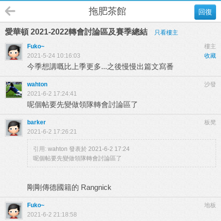
拖肥茶館
回復
愛華頓 2021-2022轉會討論區及賽季總結
只看樓主
Fuko~
樓主
2021-5-24 10:16:03
收藏
今季想講嘅比上季更多...之後慢慢出篇文寫番
wahton
沙發
2021-6-2 17:24:41
呢個帖要先變做領隊轉會討論區了
barker
板凳
2021-6-2 17:26:21
引用:
wahton 發表於 2021-6-2 17:24
呢個帖要先變做領隊轉會討論區了
剛剛傳德國籍的 Rangnick
Fuko~
地板
2021-6-2 21:18:58