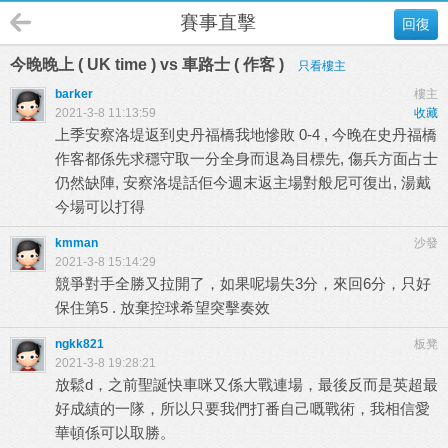
賽事直擊
回復
今晚晚上 ( UK time ) vs 車路士 ( 作客 )
只看樓主
barker
樓主
2021-3-8 11:13:59
收藏
上季安察洛堤返到史丹福橋我地慘敗 0-4 , 今晚在史丹福橋
作客都係先求穩守取一分全身而退為目標先, 傷兵方面占士
仍然缺陣, 安察洛堤話佢今週末返主場對般尼可復出, 湯戴
今場可以打得
kmman
沙發
2021-3-8 15:14:29
競爭對手全勝又拉開了，如果呢場失3分，來回6分，只好
保住第5 . 放棄控球希望突擊奏效
ngkk821
板凳
2021-3-8 19:28:21
放鬆d，之前聖誕快車咪又係大戰連場，最後反而是英超最
好成績的一隊，所以只要我們打番自己嘅戰術，我相信愛
華頓係可以取勝。