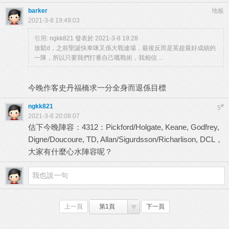
barker
地板
2021-3-8 19:49:03
引用:
ngkk821 發表於 2021-3-8 19:28
放鬆d，之前聖誕快車咪又係大戰連場，最後反而是英超最好成績的
一隊，所以只要我們打番自己嘅戰術，我相信 ...
今晚作客史丹福橋求一分全身而退係目標
ngkk821
#
5
2021-3-8 20:08:07
估下今晚陣容：4312：Pickford/Holgate, Keane, Godfrey,
Digne/Doucoure, TD, Allan/Sigurdsson/Richarlison, DCL，
大家有什麼心水陣容呢？
上一頁
第1頁
下一頁