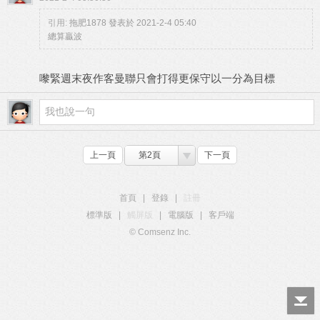
引用:
拖肥1878 發表於 2021-2-4 05:40
總算贏波
嚟緊週末夜作客曼聯只會打得更保守以一分為目標
上一頁
第2頁
下一頁
首頁
|
登錄
|
註冊
標準版
|
觸屏版
|
電腦版
|
客戶端
© Comsenz Inc.