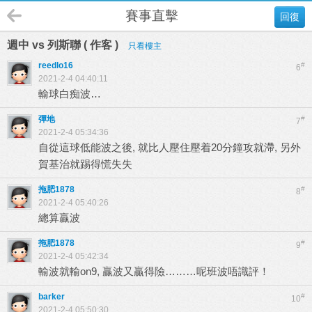
賽事直擊
回復
週中 vs 列斯聯 ( 作客 )
只看樓主
reedlo16
#
6
2021-2-4 04:40:11
輸球白痴波…
彈地
#
7
2021-2-4 05:34:36
自從這球低能波之後, 就比人壓住壓着20分鐘攻就滯, 另外
賀基治就踢得慌失失
拖肥1878
#
8
2021-2-4 05:40:26
總算贏波
拖肥1878
#
9
2021-2-4 05:42:34
輸波就輸on9, 贏波又贏得險………呢班波唔識評！
barker
#
10
2021-2-4 05:50:30