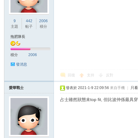
港
9
442
2006
主題
帖子
積分
拖肥隊長
積分
2006
發消息
回復
支持
反對
愛
愛華戰士
發表於 2021-1-9 22:09:56
來自手機
|
只
占士雖然狀態未top fit, 但比波仲係最具