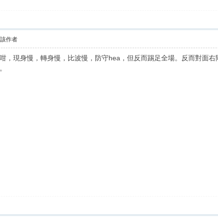
看該作者
咁，現身慢，轉身慢，比波慢，防守hea，但反而踢足全場。反而對面
。