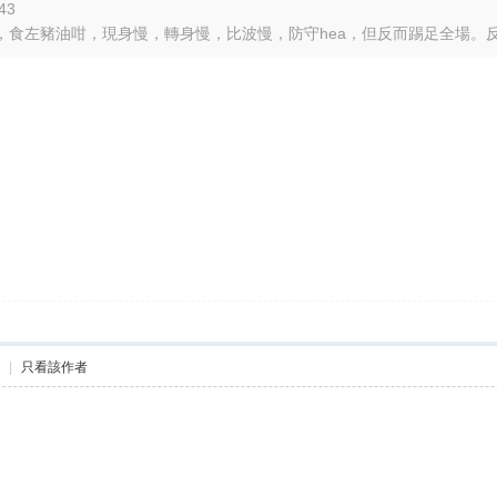
43
食左豬油咁，現身慢，轉身慢，比波慢，防守hea，但反而踢足全場。反而對
機
|
只看該作者