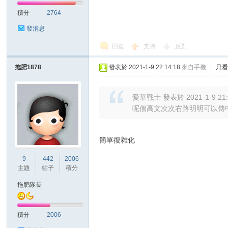
積分
2764
發消息
回復
支持
反對
區
拖肥1878
發表於 2021-1-9 22:14:18
來自手機
|
只
愛華戰士 發表於 2021-1-9 21:
呢個高文次次右路明明可以傳中
簡單復雜化
9
442
2006
主題
帖子
積分
拖肥隊長
積分
2006