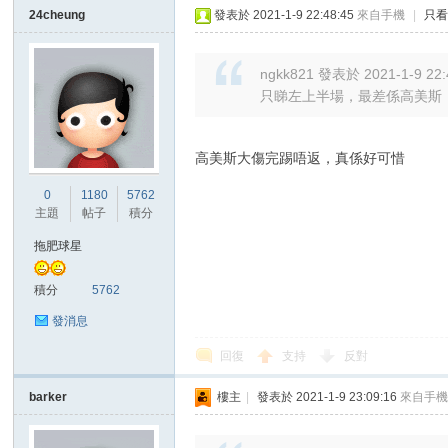
24cheung
發表於 2021-1-9 22:48:45
來自手機
|
只
ngkk821 發表於 2021-1-9 22:
只睇左上半場，最差係高美斯，
高美斯大傷完踢唔返，真係好可惜
0
1180
5762
主題
帖子
積分
拖肥球星
積分
5762
發消息
回復
支持
反對
barker
樓主
|
發表於 2021-1-9 23:09:16
來自手