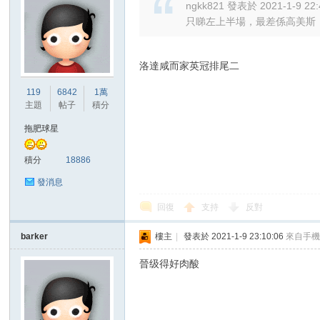
ngkk821 發表於 2021-1-9 22:
只睇左上半場，最差係高美斯，
洛達咸而家英冠排尾二
119
6842
1萬
主題
帖子
積分
拖肥球星
積分
18886
發消息
回復
支持
反對
barker
樓主
|
發表於 2021-1-9 23:10:06
來自手
晉级得好肉酸