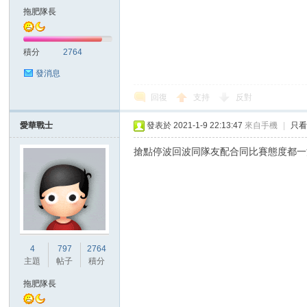
拖肥隊長
積分
2764
發消息
回復
支持
反對
討
愛華戰士
發表於 2021-1-9 22:13:47
來自手機
|
只
搶點停波回波同隊友配合同比賽態度都一
論
4
797
2764
主題
帖子
積分
拖肥隊長