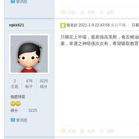
發消息
回復
支持
反對
ngkk821
發表於 2021-1-9 22:43:56
來自手機
|
只
只睇左上半場，最差係高美斯，食左豬油
素，幸運之神唔係次次有，希望吸取教育
2
476
3225
主題
帖子
積分
拖肥球星
積分
3225
發消息
回復
支持
反對