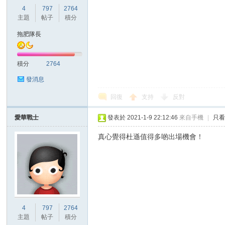
華
4
797
2764
主題
帖子
積分
拖肥隊長
積分
2764
發消息
回復
支持
反對
頓
愛華戰士
發表於 2021-1-9 22:12:46
來自手機
|
只
真心覺得杜遜值得多啲出場機會！
迷
4
797
2764
主題
帖子
積分