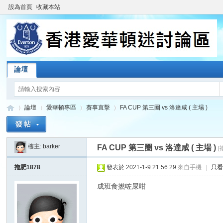
設為首頁
收藏本站
論壇
論壇
愛華頓專區
賽事直擊
FA CUP 第三圈 vs 洛達咸 ( 主場 )
樓主:
barker
FA CUP 第三圈 vs 洛達咸 ( 主場 )
[
香
»
›
›
›
拖肥1878
發表於 2021-1-9 21:56:29
來自手機
|
只
成班食撚咗屎咁