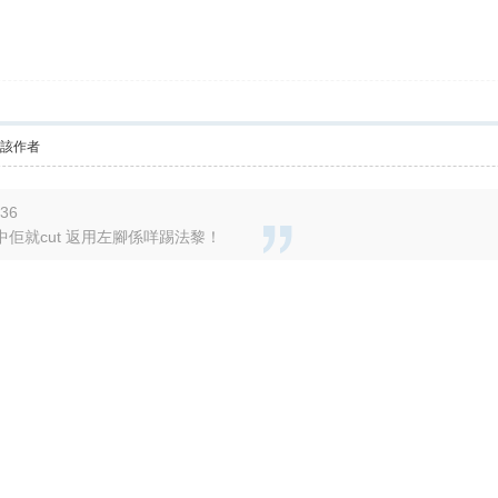
看該作者
36
佢就cut 返用左腳係咩踢法黎！