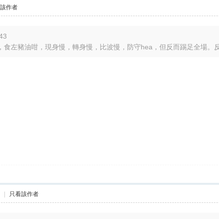
看該作者
43
食左豬油咁，現身慢，轉身慢，比波慢，防守hea，但反而踢足全場。反而對
機
|
只看該作者