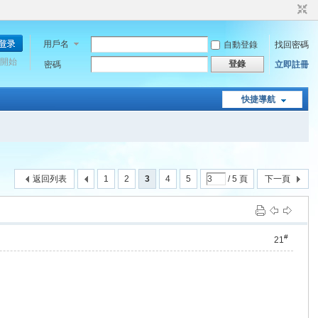
用戶名
自動登錄
找回密碼
開始
登錄
密碼
立即註冊
快捷導航
返回列表
1
2
3
4
5
/ 5 頁
下一頁
#
21