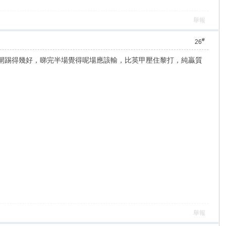
舉報
#
26
右閘踢得幾好，睇完半場覺得呢場應該輸，比英甲壓住黎打，純贏質
舉報