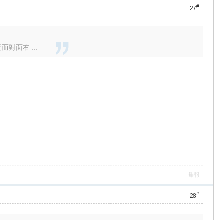
#
27
面右 ...
舉報
#
28