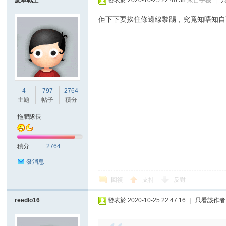
愛華戰士
發表於 2020-10-25 22:46:38
來自手機
|
佢下下要挨住條邊線黎踢，究竟知唔知自
4
797
2764
主題
帖子
積分
拖肥隊長
積分
2764
發消息
回復
支持
反對
reedlo16
發表於 2020-10-25 22:47:16
|
只看該作者