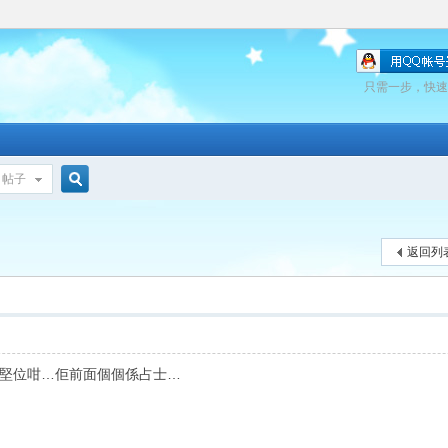
只需一步，快速
帖子
搜
返回列
索
堅位咁…佢前面個個係占士…