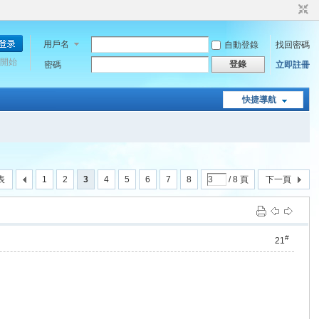
用戶名
自動登錄
找回密碼
開始
登錄
密碼
立即註冊
快捷導航
表
1
2
3
4
5
6
7
8
/ 8 頁
下一頁
#
21