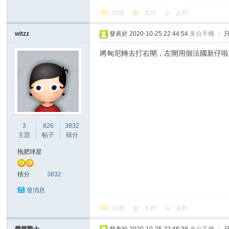
回復
支持
反對
witzz
發表於 2020-10-25 22:44:54
來自手機
|
將甸尼轉去打右閘，左閘用個法國新仔啦
3
826
3832
主題
帖子
積分
拖肥球星
積分
3832
發消息
回復
支持
反對