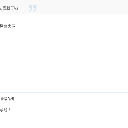
法國新仔啦
機會更高…
只看該作者
放題！