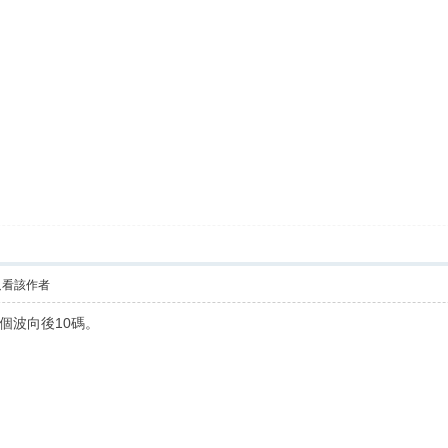
只看該作者
個波向後10碼。