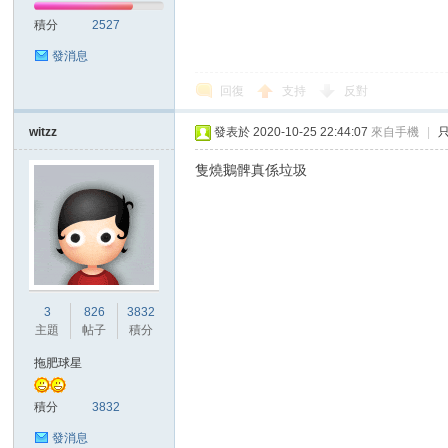
積分
2527
發消息
回復
支持
反對
區
witzz
發表於 2020-10-25 22:44:07
來自手機
|
隻燒鵝髀真係垃圾
3
826
3832
主題
帖子
積分
拖肥球星
積分
3832
發消息