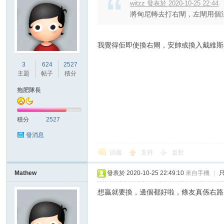
witzz 發表於 2020-10-25 22:44
將甸尼轉去打右閘，左閘用個
我覺得佢即使換右閘，安帥或換入戴維斯
3
624
2527
主題
帖子
積分
拖肥隊長
積分
2527
發消息
回復
支持
反對
Mathew
發表於 2020-10-25 22:49:10
來自手機
|
想贏就要換，邊個都好啦，條友真係右路