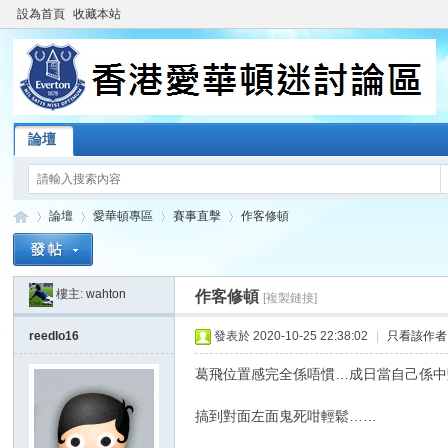
設為首頁
收藏本站
論壇
論壇
愛華頓專區
賽事直擊
作客修頓
樓主:
wahton
作客修頓
[複製鏈接]
香
»
›
›
›
reedlo16
發表於 2020-10-25 22:38:02
|
只看該作者
葛飛位置感完全係唔慣…成日當自己係中
搞到對面左面鬼死咁輕鬆……