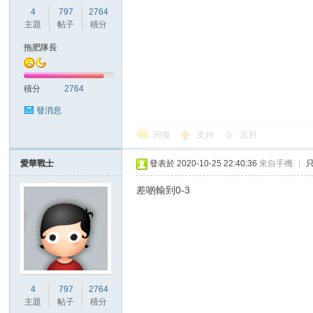
華
4
797
2764
主題
帖子
積分
拖肥隊長
積分
2764
發消息
回復
支持
反對
頓
愛華戰士
發表於 2020-10-25 22:40:36
來自手機
|
差啲輸到0-3
迷
4
797
2764
主題
帖子
積分