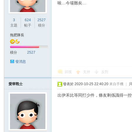
唉…今場難矣…
港
3
624
2527
主題
帖子
積分
拖肥隊長
積分
2527
發消息
回復
支持
反對
愛
愛華戰士
發表於 2020-10-25 22:40:20
來自手機
|
出伊禾比等同打少件，條友剩係識得一控