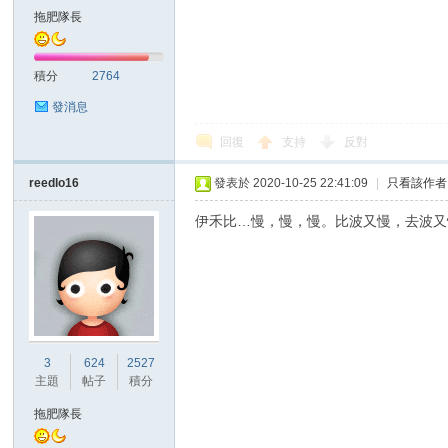
拖肥隊長
積分
2764
發消息
回復
支持
反對
討
reedlo16
發表於 2020-10-25 22:41:09
|
只看該作者
伊禾比…慢，慢，慢。比波又慢，去波又
論
3
624
2527
主題
帖子
積分
拖肥隊長