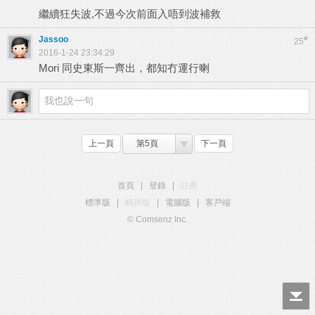
繼續狂失波,不過今次前面入唔到波補救
Jassoo
#
25
2016-1-24 23:34:29
Mori 同史東斯一齊出，都知冇運行喇
上一頁
第5頁
下一頁
首頁
|
登錄
|
註冊
標準版
|
觸屏版
|
電腦版
|
客戶端
© Comsenz Inc.