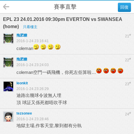
賽事直擊
回復
EPL 23 24.01.2016 09:30pm EVERTON vs SWANSEA
(home)
只看樓主
拖肥糖
#
21
2016-1-24 23:16:41
coleman
拖肥糖
#
22
2016-1-24 23:24:03
coleman空門一碼飛機，你死左佢算啦…
leonkit
#
23
2016-1-24 23:26:29
迪路出幾球令波無人埋
頂 球証又係死都唔吹手球
tezsonee
#
24
2016-1-24 23:28:46
地獄主場,作客天堂,黎到都有分執