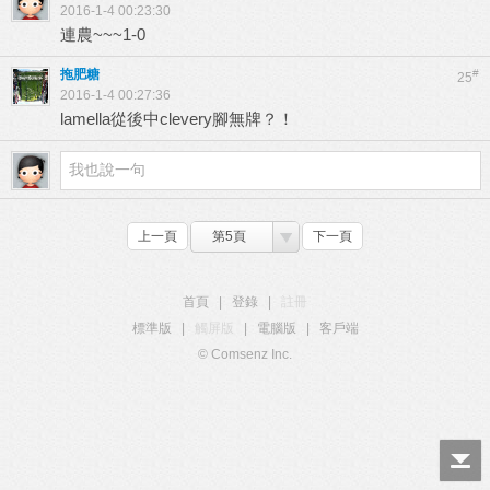
2016-1-4 00:23:30
連農~~~1-0
拖肥糖
#
25
2016-1-4 00:27:36
lamella從後中clevery腳無牌？！
上一頁
第5頁
下一頁
首頁
|
登錄
|
註冊
標準版
|
觸屏版
|
電腦版
|
客戶端
© Comsenz Inc.