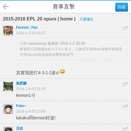
賽事直擊
回復
2015-2016 EPL 20 spurs ( home )
只看樓主
Forever_Fan
#
21
2016-1-4 00:19:07
laukarwing 發表於 2016-1-2 20:39
引用:
希望馬天尼斯能執好 4-2-3-1 的 2 。2 陣式可用Besic串聯中後場及
可用Gibson放直線給攻擊球員攻門。 ...
其實我想打4-3-1-2多d
拖肥糖
#
22
2016-1-4 00:21:45
lennon1-0
Fuko~
#
23
2016-1-4 00:23:08
lukaku同lennon好波!
旦奴
#
24