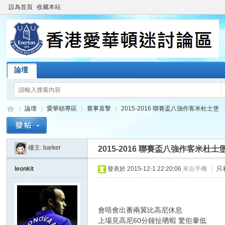
設為首頁
收藏本站
論壇
論壇
愛華頓專區
賽事直擊
2015-2016 聯賽盃八強作客米杜士堡
樓主:
barker
2015-2016 聯賽盃八強作客米杜士
香
»
›
›
›
leonkit
發表於 2015-12-1 22:20:06
來自手機
|
只
會唔會出番兩翼比高尼休息
上場見高尼60分鐘扯哂蝦 驚佢暈低