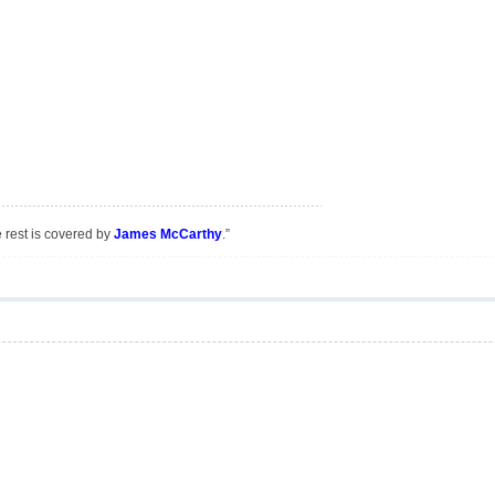
e rest is covered by
James McCarthy
.”