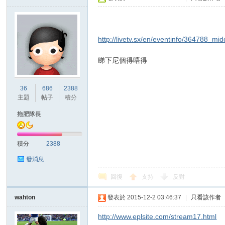
http://livetv.sx/en/eventinfo/364788_mi
區
睇下尼個得唔得
36
686
2388
主題
帖子
積分
拖肥隊長
積分
2388
發消息
回復
支持
反對
wahton
發表於 2015-12-2 03:46:37
|
只看該作者
http://www.eplsite.com/stream17.html