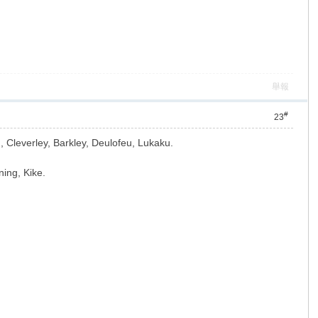
舉報
#
23
, Cleverley, Barkley, Deulofeu, Lukaku.
ning, Kike.