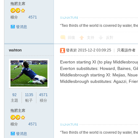
華
拖肥主席
積分
4571
“Two thirds of the world is covered by water, th
發消息
回復
支持
反對
wahton
發表於 2015-12-2 03:09:25
|
只看該作者
Everton starting XI (to play Middlesbro
頓
Everton substitutes: Howard, Baines, Gi
Middlesbrough starting XI: Mejias, Nsue
Middlesbrough substitutes: Agazzi, Fri
92
1135
4571
主題
帖子
積分
拖肥主席
積分
4571
迷
“Two thirds of the world is covered by water, th
發消息