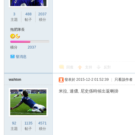
3
488
2037
港
主題
帖子
積分
拖肥隊長
積分
2037
發消息
回復
支持
反對
愛
wahton
發表於 2015-12-2 01:52:39
|
只看該作者
米拉, 連儂, 尼史係時候出返喇掛
92
1135
4571
主題
帖子
積分