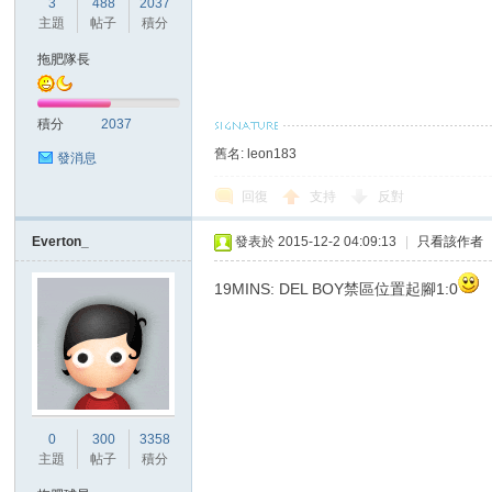
3
488
2037
主題
帖子
積分
拖肥隊長
積分
2037
舊名: leon183
發消息
回復
支持
反對
Everton_
發表於 2015-12-2 04:09:13
|
只看該作者
19MINS: DEL BOY禁區位置起腳1:0
0
300
3358
主題
帖子
積分