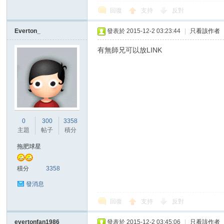
回復
支持
反對
Everton_
發表於 2015-12-2 03:23:44
|
只看該作者
有無師兄可以放LINK
討
0
300
3358
主題
帖子
積分
拖肥球星
積分
3358
論
發消息
回復
支持
反對
evertonfan1986
發表於 2015-12-2 03:45:06
|
只看該作者