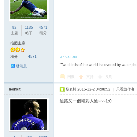
92
1135
4571
主題
帖子
積分
拖肥主席
積分
4571
“Two thirds of the world is covered by water, th
發消息
回復
支持
反對
leonkit
發表於 2015-12-2 04:08:52
|
只看該作者
迪路又一個精彩入波~~~1:0