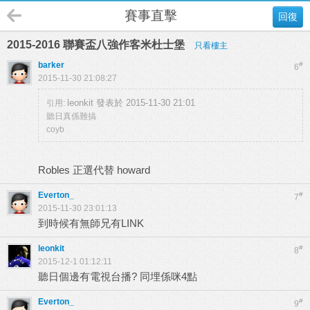
賽事直擊
回復
2015-2016 聯賽盃八強作客米杜士堡
只看樓主
barker
#
6
2015-11-30 21:08:27
leonkit 發表於 2015-11-30 21:01
引用:
聽日真係難搞
coyb
Robles 正選代替 howard
Everton_
#
7
2015-11-30 23:01:13
到時候有無師兄有LINK
leonkit
#
8
2015-12-1 01:12:11
聽日個邊有電視台播? 同埋係咪4點
Everton_
#
9