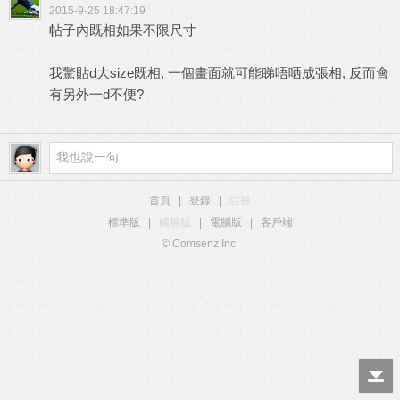
2015-9-25 18:47:19
帖子內既相如果不限尺寸
我驚貼d大size既相, 一個畫面就可能睇唔哂成張相, 反而會
有另外一d不便?
首頁
|
登錄
|
註冊
標準版
|
觸屏版
|
電腦版
|
客戶端
© Comsenz Inc.