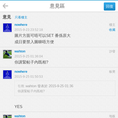
意見區
回復
意見
只看樓主
nowhere
樓主
2015-9-23 23:52:18
收藏
圖片方面可唔可以SET 番係原大
成日要禁入圖睇唔方便
wahton
沙發
2015-9-25 01:36:04
你講緊帖子內既相?
nowhere
板凳
2015-9-25 01:50:53
wahton 發表於 2015-9-25 01:36
引用:
你講緊帖子內既相?
YES
wahton
地板