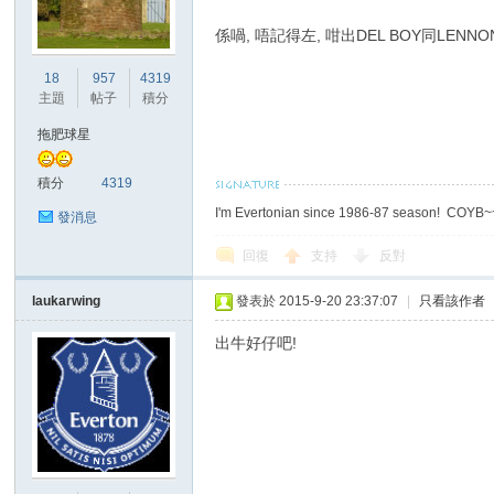
係喎, 唔記得左, 咁出DEL BOY同LENN
18
957
4319
主題
帖子
積分
拖肥球星
積分
4319
I'm Evertonian since 1986-87 season! COYB
發消息
回復
支持
反對
laukarwing
發表於 2015-9-20 23:37:07
|
只看該作者
出牛好仔吧!