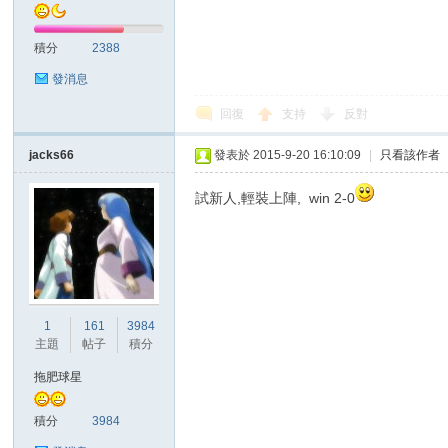
積分
2388
發消息
回復
支持
反對
jacks66
發表於 2015-9-20 16:10:09
|
只看該作者
討
試新人,輕裝上陣, win 2-0
1
161
3984
主題
帖子
積分
論
拖肥球星
積分
3984