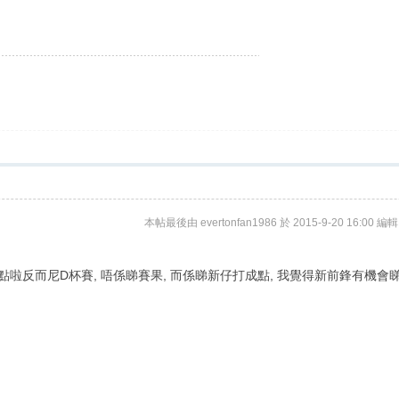
本帖最後由 evertonfan1986 於 2015-9-20 16:00 編輯
唔點啦反而尼D杯賽, 唔係睇賽果, 而係睇新仔打成點, 我覺得新前鋒有機會睇