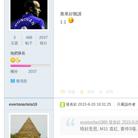
賽果好難講
1:1
3
488
2037
主題
帖子
積分
拖肥隊長
積分
2037
發消息
回復
支持
反對
evertonarteta10
發表於 2015-9-20 19:31:25
|
只看該作者
evertonfan1986 發表於 2015-9-2
唔好意思, M11 直紅, 要停3場