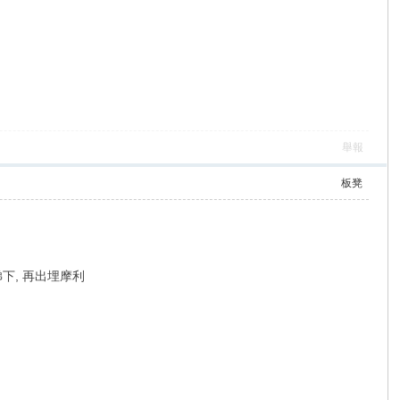
舉報
板凳
下, 再出埋摩利