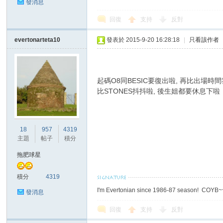
發消息
回復
支持
反對
evertonarteta10
發表於 2015-9-20 16:28:18
|
只看該作者
區
起碼O8同BESIC要復出啦, 再比出場時間
比STONES抖抖啦, 後生姐都要休息下啦
18
957
4319
主題
帖子
積分
拖肥球星
積分
4319
I'm Evertonian since 1986-87 season! COYB
發消息
回復
支持
反對