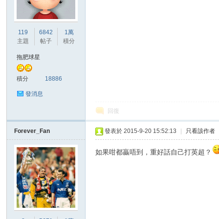
港
119
6842
1萬
主題
帖子
積分
拖肥球星
積分
18886
發消息
回復
愛
Forever_Fan
發表於 2015-9-20 15:52:13
|
只看該作者
如果咁都贏唔到，重好話自己打英超？