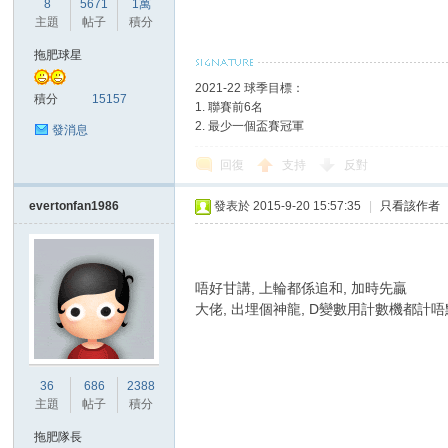
8
5671
1萬
華
主題
帖子
積分
拖肥球星
2021-22 球季目標：
積分
15157
1. 聯賽前6名
2. 最少一個盃賽冠軍
發消息
回復
支持
反對
頓
evertonfan1986
發表於 2015-9-20 15:57:35
|
只看該作者
唔好甘講, 上輪都係追和, 加時先贏
大佬, 出埋個神龍, D變數用計數機都計
36
686
2388
主題
帖子
積分
迷
拖肥隊長