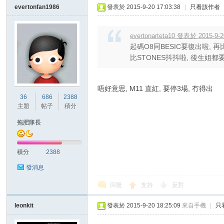
evertonfan1986
發表於 2015-9-20 17:03:38
|
只看該作者
evertonarteta10 發表於 2015-9-2
起碼O8同BESIC要復出啦, 再
比STONES抖抖啦, 後生姐都要休
唔好意思, M11 直紅, 要停3場, 冇得出
36
686
2388
主題
帖子
積分
拖肥隊長
積分
2388
發消息
回復
支持
反對
leonkit
發表於 2015-9-20 18:25:09
來自手機
|
只