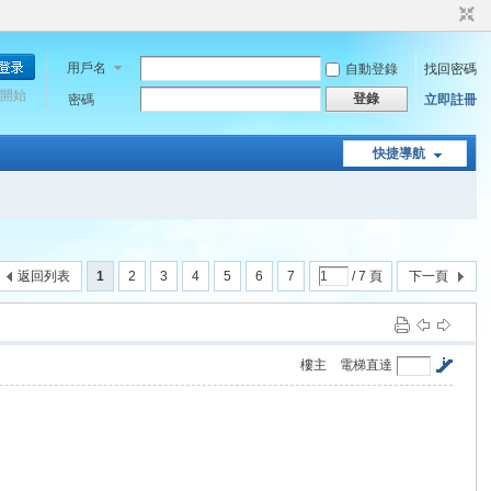
用戶名
自動登錄
找回密碼
開始
登錄
密碼
立即註冊
快捷導航
返回列表
1
2
3
4
5
6
7
/ 7 頁
下一頁
樓主
電梯直達