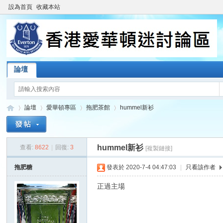
設為首頁
收藏本站
論壇
論壇
愛華頓專區
拖肥茶館
hummel新衫
hummel新衫
查看:
8622
|
回復:
3
[複製鏈接]
香
»
›
›
›
拖肥糖
發表於 2020-7-4 04:47:03
|
只看該作者
正過主場