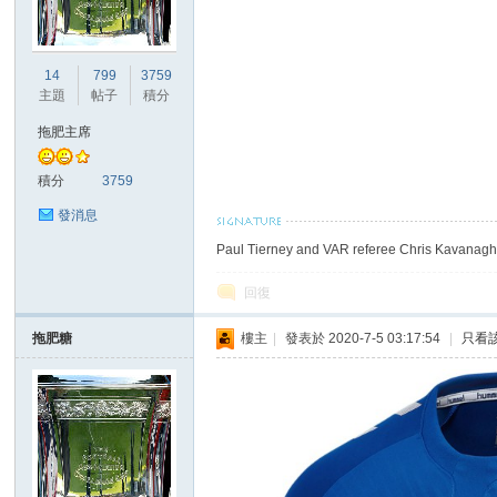
港
14
799
3759
主題
帖子
積分
拖肥主席
積分
3759
發消息
Paul Tierney and VAR referee Chris Kavanagh 
愛
回復
拖肥糖
樓主
|
發表於 2020-7-5 03:17:54
|
只看