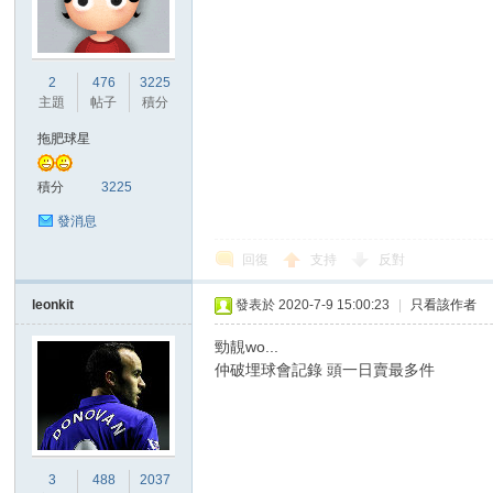
2
476
3225
主題
帖子
積分
區
拖肥球星
積分
3225
發消息
回復
支持
反對
leonkit
發表於 2020-7-9 15:00:23
|
只看該作者
勁靚wo...
仲破埋球會記錄 頭一日賣最多件
3
488
2037