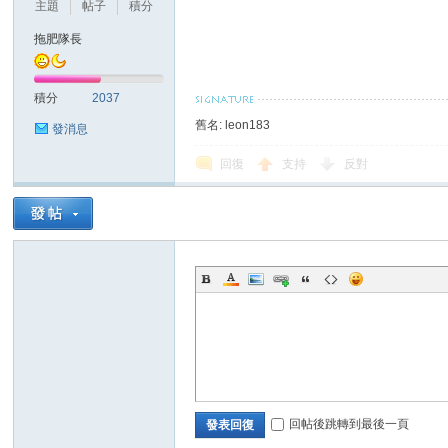
主題
帖子
積分
拖肥隊長
積分
2037
舊名: leon183
發消息
回復
支持
反對
回帖後跳轉到最後一頁
發表回復