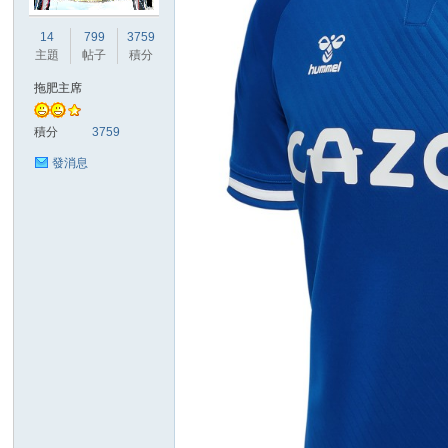
華
14
799
3759
主題
帖子
積分
拖肥主席
積分
3759
發消息
頓
迷