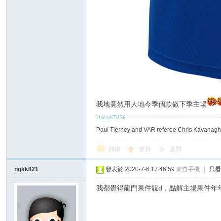
討
我地竟然用人地今季個款做下季主場
Paul Tierney and VAR referee Chris Kavanagh 
回復
支持
反對
ngkk821
發表於 2020-7-6 17:46:59
來自手機
|
只
論
我都覺得龍門果件靚d，點解主場果件年