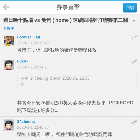
賽事直擊
回復
週日晚十點場 vs 曼狗 ( home ) 連續四場難打聯賽第二關
只
看樓主
Forever_Fan
#
31
2020-3-1 22:33:49
可惜了，但咁講我地的確俾曼聯壓住攻
Fuko~
#
32
2020-3-1 22:34:26
24cheung 發表於 2020-3-1 22:33
引用:
屌
其實今日安76擺明放D英人落場俾修夫基睇...PICKFORD
呢下應該扣好多分...
24cheung
#
33
2020-3-1 22:40:36
明知人哋局上嚟， 都仲開呢啲咁危險嘅龍門球