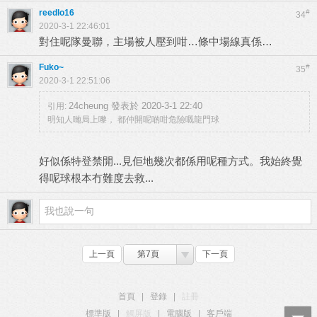
reedlo16
#
34
2020-3-1 22:46:01
對住呢隊曼聯，主場被人壓到咁…條中場線真係…
Fuko~
#
35
2020-3-1 22:51:06
24cheung 發表於 2020-3-1 22:40
引用:
明知人哋局上嚟， 都仲開呢啲咁危險嘅龍門球
好似係特登禁開...見佢地幾次都係用呢種方式。我始終覺
得呢球根本冇難度去救...
上一頁
第7頁
下一頁
首頁
|
登錄
|
註冊
標準版
|
觸屏版
|
電腦版
|
客戶端