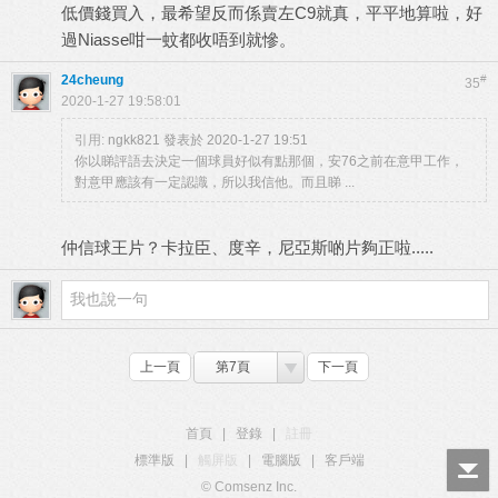
低價錢買入，最希望反而係賣左C9就真，平平地算啦，好
過Niasse咁一蚊都收唔到就慘。
24cheung
#
35
2020-1-27 19:58:01
引用:
ngkk821 發表於 2020-1-27 19:51
你以睇評語去決定一個球員好似有點那個，安76之前在意甲工作，
對意甲應該有一定認識，所以我信他。而且睇 ...
仲信球王片？卡拉臣、度辛，尼亞斯啲片夠正啦.....
上一頁
第7頁
下一頁
首頁
|
登錄
|
註冊
標準版
|
觸屏版
|
電腦版
|
客戶端
© Comsenz Inc.