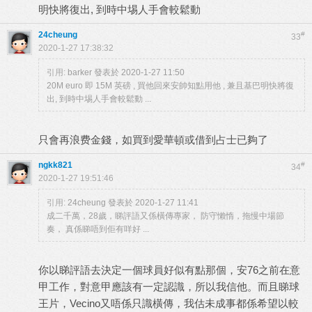
明快將復出, 到時中埸人手會較鬆動
24cheung
#
33
2020-1-27 17:38:32
引用:
barker 發表於 2020-1-27 11:50
20M euro 即 15M 英磅 , 買他回來安帥知點用他 , 兼且基巴明快將復
出, 到時中埸人手會較鬆動 ...
只會再浪费金錢，如買到愛華頓或借到占士已夠了
ngkk821
#
34
2020-1-27 19:51:46
引用:
24cheung 發表於 2020-1-27 11:41
成二千萬，28歲，睇評語又係橫傳專家， 防守懶惰，拖慢中場節
奏， 真係睇唔到佢有咩好 ...
你以睇評語去決定一個球員好似有點那個，安76之前在意
甲工作，對意甲應該有一定認識，所以我信他。而且睇球
王片，Vecino又唔係只識橫傳，我估未成事都係希望以較