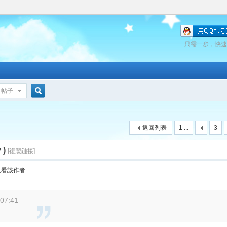
只需一步，快速
帖子
搜
返回列表
1 ...
3
索
 )
[複製鏈接]
只看該作者
07:41