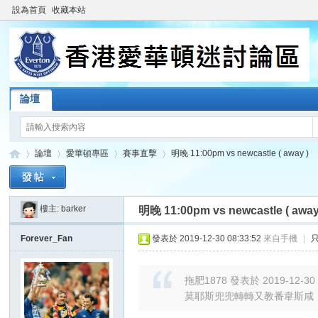
設為首頁
收藏本站
論壇
論壇
愛華頓專區
賽事直擊
明晚 11:00pm vs newcastle ( away )
樓主:
barker
明晚 11:00pm vs newcastle ( away
香
»
›
›
›
Forever_Fan
發表於 2019-12-30 08:33:52
來自手機
|
拖肥1878 發表於 2019-12-30 
莫耶斯兜兜轉轉又教番韋斯咸