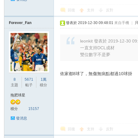
回復
支持
反對
Forever_Fan
發表於 2019-12-30 09:48:01
來自手機
|
區
leonkit 發表於 2019-12-30 09
一直支持DCL成材
雙位數字不是夢
依家都8球了，無傷無病點都過10球掛
8
5671
1萬
主題
帖子
積分
拖肥球星
積分
15157
發消息
回復
支持
反對