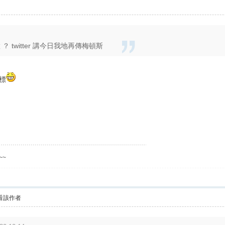
 ？ twitter 講今日我地再傳梅頓斯
目標
~~~
看該作者