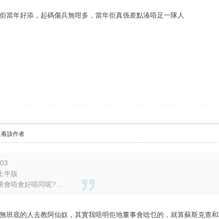
佢當年好添，起碼傷兵無咁多，當年佢真係差點湊唔足一隊人
只看該作者
:03
上半版
唔會好唔同呢? ...
staff 都無班底的人去教阿仙奴，其實我唔明佢地董事會唸乜的，就算蘇斯