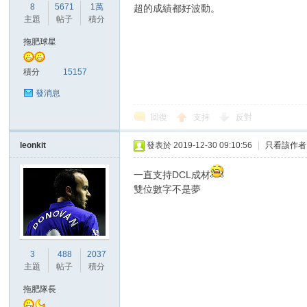
華
8
5671
1萬
超的成績都好波動。
主題
帖子
積分
拖肥球星
積分
15157
發消息
回復
支持
反對
頓
leonkit
發表於 2019-12-30 09:10:56
|
只看該作者
一直支持DCL成材
雙位數字不是夢
3
488
2037
主題
帖子
積分
迷
拖肥隊長