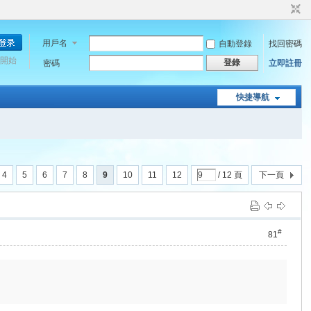
用戶名
自動登錄
找回密碼
開始
登錄
密碼
立即註冊
快捷導航
4
5
6
7
8
9
10
11
12
/ 12 頁
下一頁
#
81