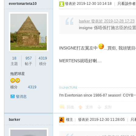
evertonarteta10
發表於 2019-12-30 10:14:18
|
只看該作者
barker 發表於 2019-12-28 17:23
insigne 係唔係打施古臣的位置
INSIGNE打左翼左中
...買佢, 我頭號
18
957
4319
MERTENS就唔好喇....
主題
帖子
積分
拖肥球星
積分
4319
I'm Evertonian since 1986-87 season! COYB
發消息
回復
支持
反對
barker
樓主
|
發表於 2019-12-30 11:28:05
|
只