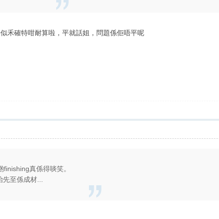
年就好似禾確特咁耐算啦，平就話姐，問題係佢唔平呢
nishing真係得啖笑。
先至係成材...