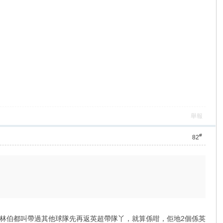
舉報
#
82
克查和林伯都叫帶過其他球隊先再返英超帶隊丫，就算係咁，佢地2個係英