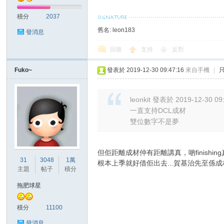
積分
2037
舊名: leon183
發消息
回復
支持
反對
Fuko~
發表於 2019-12-30 09:47:16
來自手機
|
討
leonkit 發表於 2019-12-30 09
一直支持DCL成材
雙位數字不是夢
但佢距離成材仲有距離講真，啲finishin
31
3048
1萬
根本上季就好借佢出去...賀基治先至係成材
主題
帖子
積分
論
拖肥球星
積分
11100
發消息