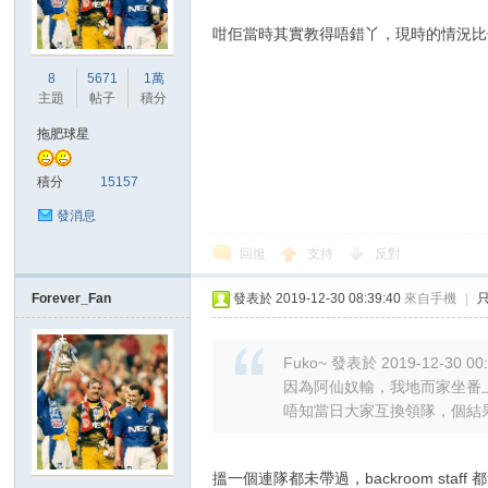
咁佢當時其實教得唔錯丫，現時的情況比
港
8
5671
1萬
主題
帖子
積分
拖肥球星
積分
15157
發消息
回復
支持
反對
愛
Forever_Fan
發表於 2019-12-30 08:39:40
來自手機
|
Fuko~ 發表於 2019-12-30 00
因為阿仙奴輸，我地而家坐番
唔知當日大家互換領隊，個結果會
搵一個連隊都未帶過，backroom 