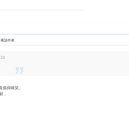
只看該作者
:10
g真係得啖笑。
...