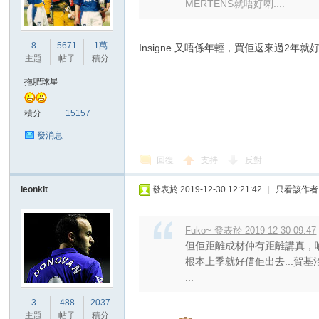
MERTENS就唔好喇....
8
5671
1萬
Insigne 又唔係年輕，買佢返來過2
主題
帖子
積分
拖肥球星
積分
15157
發消息
回復
支持
反對
leonkit
發表於 2019-12-30 12:21:42
|
只看該作者
Fuko~ 發表於 2019-12-30 09:47
但佢距離成材仲有距離講真，啲fi
根本上季就好借佢出去...賀基治
...
3
488
2037
主題
帖子
積分