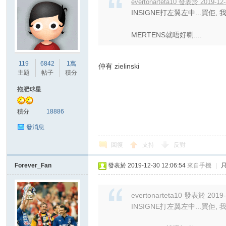
evertonarteta10 發表於 2019-12-
INSIGNE打左翼左中...買佢,
MERTENS就唔好喇....
119
6842
1萬
仲有 zielinski
主題
帖子
積分
拖肥球星
積分
18886
發消息
回復
支持
反對
Forever_Fan
發表於 2019-12-30 12:06:54
來自手機
|
evertonarteta10 發表於 2019-
INSIGNE打左翼左中...買佢,