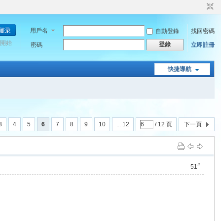
用戶名
自動登錄
找回密碼
開始
登錄
密碼
立即註冊
快捷導航
3
4
5
6
7
8
9
10
... 12
/ 12 頁
下一頁
#
51