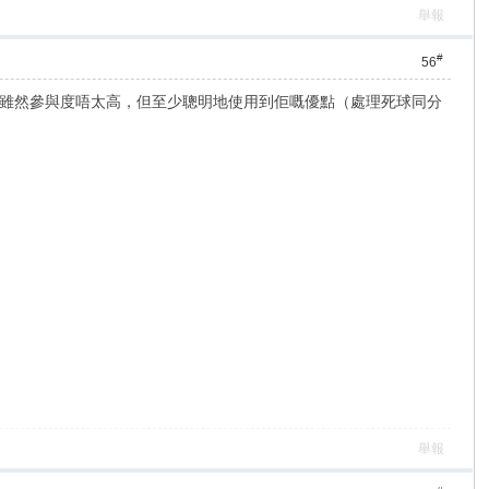
舉報
#
56
雖然參與度唔太高，但至少聰明地使用到佢嘅優點（處理死球同分
舉報