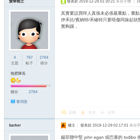
愛華戰士
發表於 2019-12-29 01:30:21
來自手機
|
其實要話買咩人真係未必係最重點，重點
伊禾比/賓納特/禾確特只要唔傷同操起
實夠踢，
4
797
2764
主題
帖子
積分
拖肥隊長
積分
2764
發消息
回復
支持
反對
barker
樓主
|
發表於 2019-12-29 02:17:01
來自
錫菲聯中堅 john egan 或巴塞的 todib