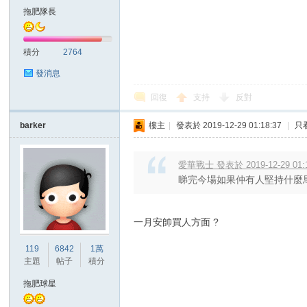
拖肥隊長
積分
2764
發消息
回復
支持
反對
討
barker
樓主
|
發表於 2019-12-29 01:18:37
|
只
愛華戰士 發表於 2019-12-29 01:
睇完今場如果仲有人堅持什麼馬
一月安帥買人方面 ?
論
119
6842
1萬
主題
帖子
積分
拖肥球星