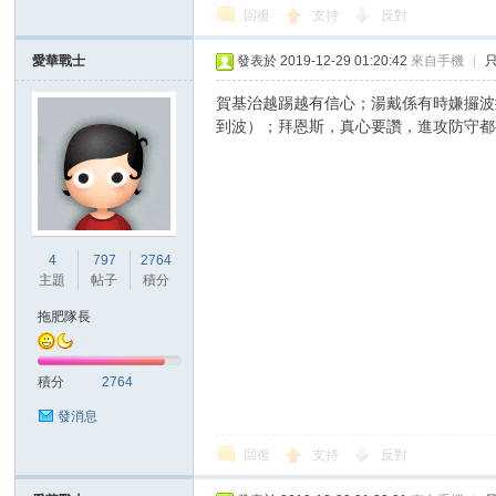
回復
支持
反對
愛華戰士
發表於 2019-12-29 01:20:42
來自手機
|
賀基治越踢越有信心；湯戴係有時嫌攞波
到波）；拜恩斯，真心要讚，進攻防守都
4
797
2764
主題
帖子
積分
拖肥隊長
積分
2764
發消息
回復
支持
反對