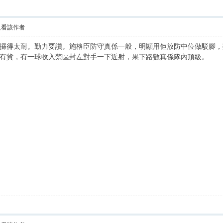
只看該作者
攞得太耐。勤力要讚。施格臣防守真係一般，明顯用佢放防中位做駁腳，
有貨，有一球收入禁區封左對手一下近射，果下路數真係隊內頂級。