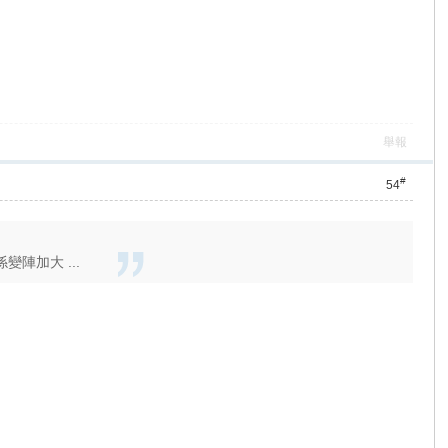
舉報
#
54
陣加大 ...