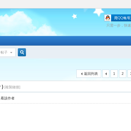
只需一步，快速
帖子
搜
返回列表
1
2
索
 )
[複製鏈接]
只看該作者
成