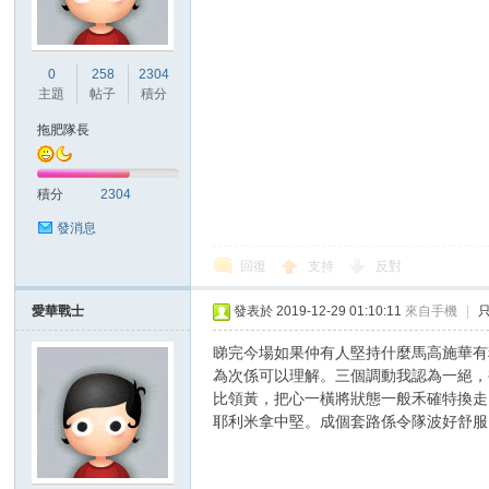
港
0
258
2304
主題
帖子
積分
拖肥隊長
積分
2304
發消息
回復
支持
反對
愛
愛華戰士
發表於 2019-12-29 01:10:11
來自手機
|
睇完今場如果仲有人堅持什麼馬高施華有
為次係可以理解。三個調動我認為一絕，
比領黃，把心一橫將狀態一般禾確特換走
耶利米拿中堅。成個套路係令隊波好舒服