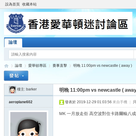
設為首頁
收藏本站
論壇
論壇
愛華頓專區
賽事直擊
明晚 11:00pm vs newcastle ( away )
樓主:
barker
明晚 11:00pm vs newcastle ( away
香
»
›
›
›
aeroplane602
發表於 2019-12-29 01:03:56
來自手機
|
MK 一月放走佢 高空波對住卡路爾輸八