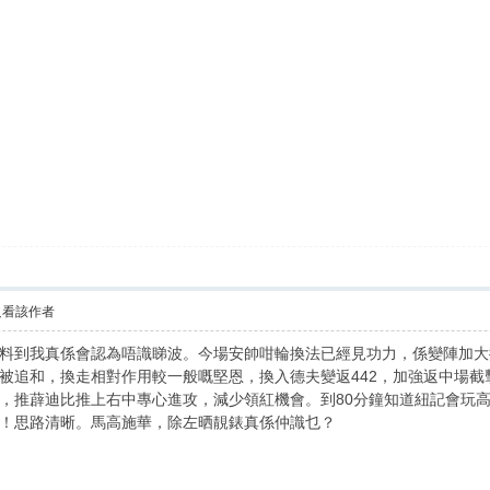
只看該作者
料到我真係會認為唔識睇波。今場安帥咁輪換法已經見功力，係變陣加大
被追和，換走相對作用較一般嘅堅恩，換入德夫變返442，加強返中場
，推薜迪比推上右中專心進攻，減少領紅機會。到80分鐘知道紐記會玩
！思路清晰。馬高施華，除左晒靚錶真係仲識乜？