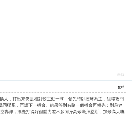
舉報
#
52
換人，打出來仍是相對較主動一隊，領先時以控球為主，組織攻門
截擊同聯系，再謀下一機會。結果等到右路一個機會再領先；到薜達
高空轟炸，換走打得好但體力差不多同身高矮嘅拜恩斯，加最高大嘅