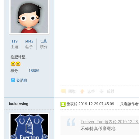
119
6842
1萬
主題
帖子
積分
拖肥球星
積分
18886
發消息
回復
支持
反對
laukarwing
發表於 2019-12-29 07:45:09
|
只看該作者
Forever_Fan 發表於 2019-12-28 
禾確特真係廢廢地