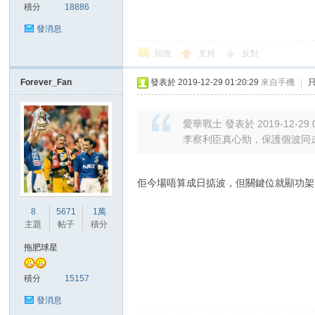
積分
18886
發消息
回復
支持
反對
區
Forever_Fan
發表於 2019-12-29 01:20:29
來自手機
|
愛華戰士 發表於 2019-12-29 0
李察利臣真心勁，保護個波同
佢今場唔算成日掂波，但關鍵位就顯功架
8
5671
1萬
主題
帖子
積分
拖肥球星
積分
15157
發消息