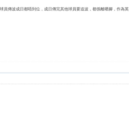
球員傳波成日都唔到位，成日傳完其他球員要追波，都係離哂腳，作為英