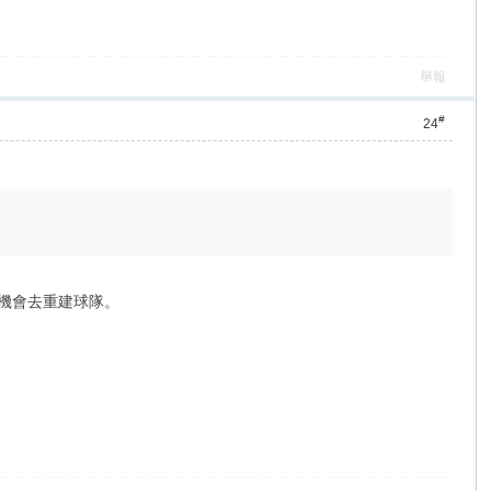
舉報
#
24
的機會去重建球隊。