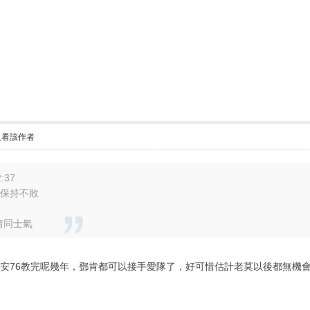
只看該作者
:37
場保持不敗
情同士氣
打法，安76教完呢幾年，鄧肯都可以接手愛隊了，好可惜估計老莫以後都無