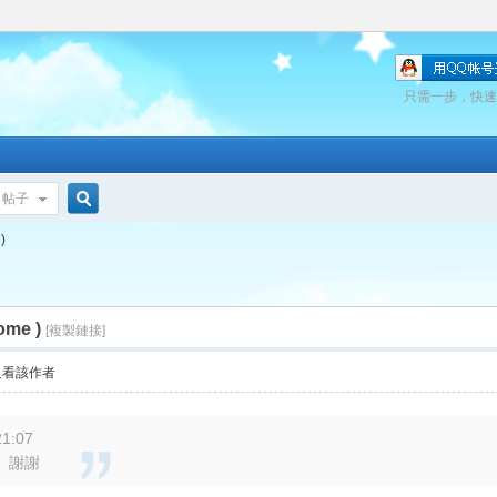
只需一步，快速
帖子
搜
)
索
me )
[複製鏈接]
只看該作者
1:07
。謝謝