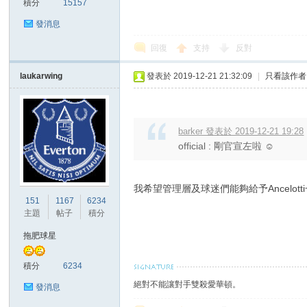
積分
15157
發消息
回復
支持
反對
laukarwing
發表於 2019-12-21 21:32:09
|
只看該作者
討
barker 發表於 2019-12-21 19:28
official : 剛官宣左啦 ☺
我希望管理層及球迷們能夠給予Ancel
151
1167
6234
主題
帖子
積分
拖肥球星
論
積分
6234
絕對不能讓對手雙殺愛華頓。
發消息