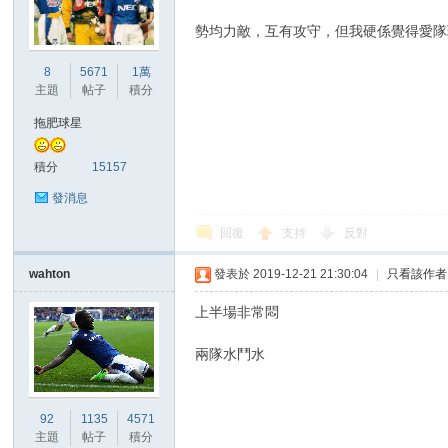
勢均力敵，互有攻守，但我硬係覺得愛隊
港
8
5671
1萬
主題
帖子
積分
拖肥球星
積分
15157
發消息
回復
支持
反對
愛
wahton
發表於 2019-12-21 21:30:04
|
只看該作者
上半場非常悶
兩隊水鬥水
92
1135
4571
主題
帖子
積分