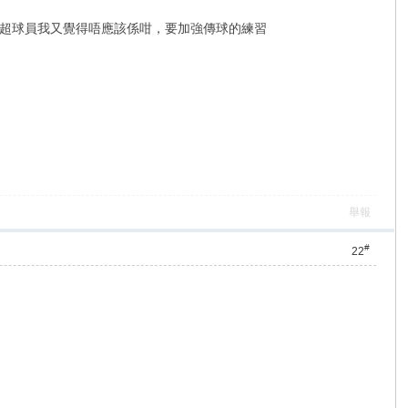
超球員我又覺得唔應該係咁，要加強傳球的練習
舉報
#
22