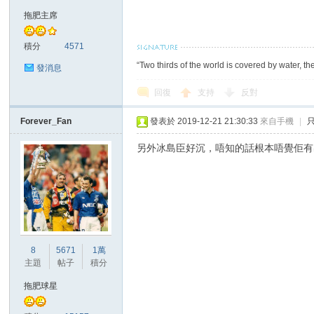
華
拖肥主席
積分
4571
“Two thirds of the world is covered by water, th
發消息
回復
支持
反對
Forever_Fan
發表於 2019-12-21 21:30:33
來自手機
|
頓
另外冰島臣好沉，唔知的話根本唔覺佢有出
8
5671
1萬
主題
帖子
積分
迷
拖肥球星