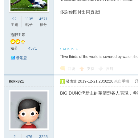
多謝你既付出同貢獻!
92
1135
4571
主題
帖子
積分
拖肥主席
積分
4571
“Two thirds of the world is covered by water, th
發消息
回復
支持
反對
ngkk821
發表於 2019-12-21 23:02:26
來自手機
|
BIG DUNC俾新主帥望清楚各人表現
2
476
3225