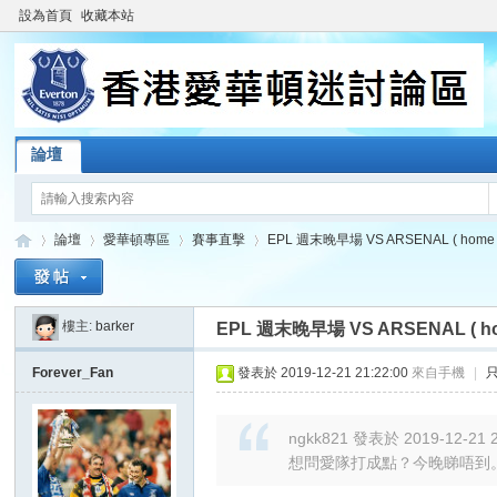
設為首頁
收藏本站
論壇
論壇
愛華頓專區
賽事直擊
EPL 週末晚早場 VS ARSENAL ( home 
樓主:
barker
EPL 週末晚早場 VS ARSENAL ( ho
香
»
›
›
›
Forever_Fan
發表於 2019-12-21 21:22:00
來自手機
|
ngkk821 發表於 2019-12-21 2
想問愛隊打成點？今晚睇唔到