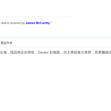
e rest is covered by
James McCarthy
.”
只看該作者
場，唔該換走佢算啦，Davies 好搶眼，但太勇就食左黃牌，其實嗰個