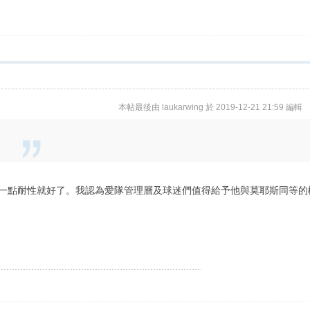
本帖最後由 laukarwing 於 2019-12-21 21:59 編輯
otti一點耐性就好了。我認為愛隊管理層及球迷們值得給予他與莫耶斯同等