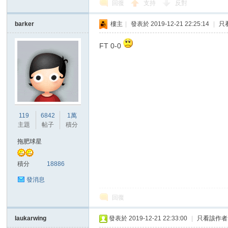
回復
支持
反對
barker
樓主
|
發表於 2019-12-21 22:25:14
|
只
FT 0-0
區
119
6842
1萬
主題
帖子
積分
拖肥球星
積分
18886
發消息
回復
laukarwing
發表於 2019-12-21 22:33:00
|
只看該作者