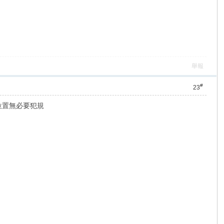
舉報
#
23
位置無必要犯規