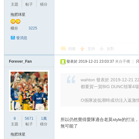
主題
帖子
積分
拖肥球星
積分
3225
發消息
回復
支持
反對
Forever_Fan
發表於 2019-12-21 23:03:37
來自手機
|
wahton 發表於 2019-12-21 22
都要賀一賀BIG DUNC領軍4
O係隊波低潮時成功注入返激
8
5671
1萬
所以仍然覺得愛隊適合老莫style的
主題
帖子
積分
無可能了
拖肥球星