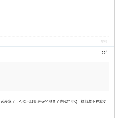
舉報
#
29
機會返愛隊了，今次已經係最好的機會了也臨門撻Q，標叔叔不在就更