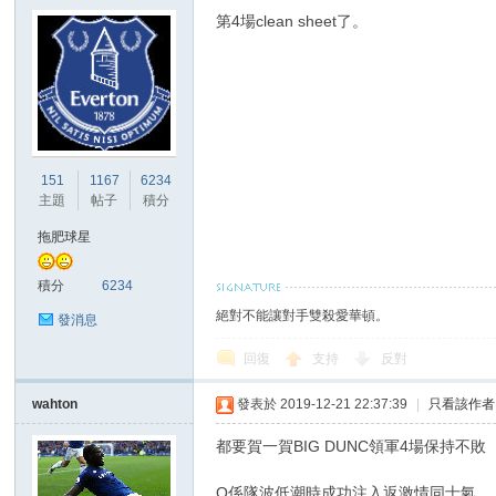
第4場clean sheet了。
151
1167
6234
主題
帖子
積分
拖肥球星
積分
6234
絕對不能讓對手雙殺愛華頓。
發消息
回復
支持
反對
wahton
發表於 2019-12-21 22:37:39
|
只看該作者
都要賀一賀BIG DUNC領軍4場保持不敗
O係隊波低潮時成功注入返激情同士氣