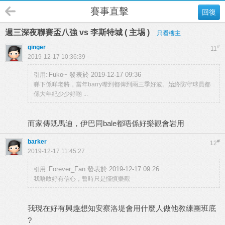
賽事直擊
回復
週三深夜聯賽盃八強 vs 李斯特城 ( 主埸 )
只看樓主
ginger
#
11
2019-12-17 10:36:39
Fuko~ 發表於 2019-12-17 09:36
引用:
睇下係咩老將，當年barry嚟到都俾到兩三季好波。始終防守球員都
係大年紀少少好啲 ...
而家傳既馬迪，伊巴同bale都唔係好樂觀會岩用
barker
#
12
2019-12-17 11:45:27
Forever_Fan 發表於 2019-12-17 09:26
引用:
我唔敢好有信心，暫時只是慬慎樂觀
我現在好有興趣想知安察洛堤會用什麼人做他教練團班底
?