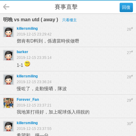
賽事直擊
回復
明晚 vs man utd ( away )
只看樓主
killersmiling
#
26
2019-12-15 23:29:42
鄧肯有D料到，係適當時侯做嘢
barker
#
27
2019-12-15 23:35:14
1-1
killersmiling
#
28
2019-12-15 23:36:24
慢咗了，走動慢唒，隊波
Forever_Fan
#
29
2019-12-15 23:37:21
我地算打得好，加上呢球係入得靚的
killersmiling
#
30
2019-12-15 23:37:55
希望和，攞—分