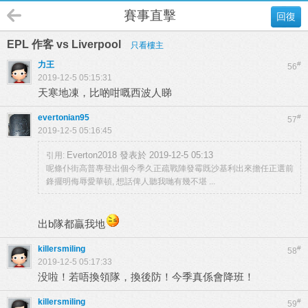
賽事直擊
回復
EPL 作客 vs Liverpool
只看樓主
力王
#
56
2019-12-5 05:15:31
天寒地凍，比啲咁嘅西波人睇
evertonian95
#
57
2019-12-5 05:16:45
Everton2018 發表於 2019-12-5 05:13
引用:
呢條仆街高普專登出個今季久正疏戰陣發霉既沙基利出來擔任正選前
鋒擺明侮辱愛華頓, 想話俾人聽我哋有幾不堪 ...
出b隊都贏我地
killersmiling
#
58
2019-12-5 05:17:33
没啦！若唔換領隊，換後防！今季真係會降班！
killersmiling
#
59