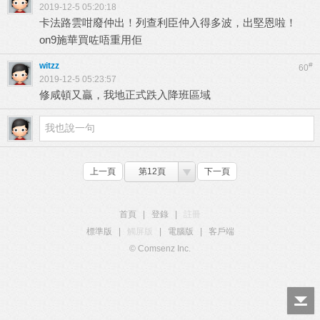
2019-12-5 05:20:18
卡法路雲咁廢仲出！列查利臣仲入得多波，出堅恩啦！
on9施華買咗唔重用佢
witzz
#
60
2019-12-5 05:23:57
修咸頓又贏，我地正式跌入降班區域
上一頁
第12頁
下一頁
首頁
|
登錄
|
註冊
標準版
|
觸屏版
|
電腦版
|
客戶端
© Comsenz Inc.