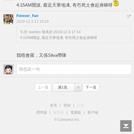
4:15AM開波, 最近天寒地凍, 有冇死士會起身睇呀
Forever_Fan
#
5
2019-12-3 17:19:20
引用:
wahton 發表於 2019-12-3 17:14
4:15AM開波, 最近天寒地凍, 有冇死士會起身睇呀
我唔會羅，又係Silva帶隊
上一頁
第1頁
下一頁
首頁
|
登錄
|
註冊
標準版
|
觸屏版
|
電腦版
|
客戶端
© Comsenz Inc.