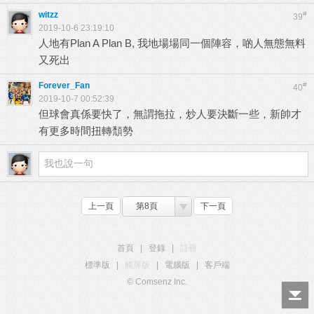
witzz
#
39
2019-10-6 23:19:10
人地有Plan A Plan B, 我地場場同一個陣容，啲人無態無料
又死出
Forever_Fan
#
40
2019-10-7 00:52:39
但球會真係要快了，無謂拖拉，炒人要決斷一些，新帥才
有更多時間扭轉頹勢
上一頁
第8頁
下一頁
首頁
|
登錄
|
註冊
標準版
|
觸屏版
|
電腦版
|
客戶端
© Comsenz Inc.