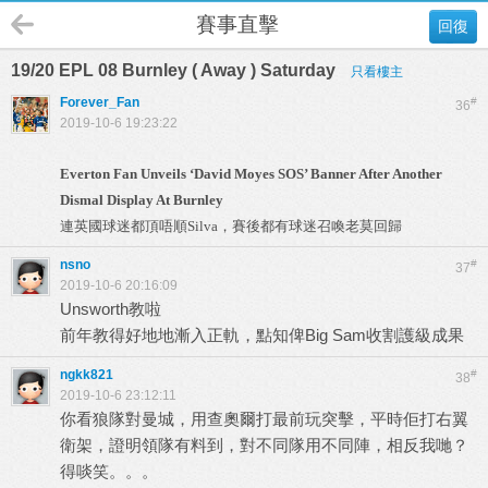
賽事直擊
回復
19/20 EPL 08 Burnley ( Away ) Saturday
只看樓主
Forever_Fan
#
36
2019-10-6 19:23:22
Everton Fan Unveils ‘David Moyes SOS’ Banner After Another
Dismal Display At Burnley
連英國球迷都頂唔順Silva，賽後都有球迷召喚老莫回歸
nsno
#
37
2019-10-6 20:16:09
Unsworth教啦
前年教得好地地漸入正軌，點知俾Big Sam收割護級成果
ngkk821
#
38
2019-10-6 23:12:11
你看狼隊對曼城，用查奧爾打最前玩突擊，平時佢打右翼
衛架，證明領隊有料到，對不同隊用不同陣，相反我哋？
得啖笑。。。