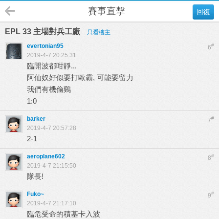
賽事直擊
回復
EPL 33 主場對兵工廠
只看樓主
evertonian95
#
6
2019-4-7 20:25:31
臨開波都咁靜...
阿仙奴好似要打歐霸, 可能要留力
我們有機偷鷄
1:0
barker
#
7
2019-4-7 20:57:28
2-1
aeroplane602
#
8
2019-4-7 21:15:50
隊長!
Fuko~
#
9
2019-4-7 21:17:10
臨危受命的積基卡入波