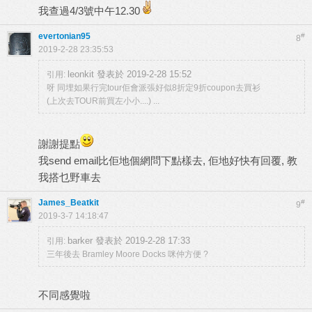
我查過4/3號中午12.30
evertonian95
#
8
2019-2-28 23:35:53
leonkit 發表於 2019-2-28 15:52
引用:
呀 同埋如果行完tour佢會派張好似8折定9折coupon去買衫
(上次去TOUR前買左小小....) ...
謝謝提點
我send email比佢地個網問下點樣去, 佢地好快有回覆, 教
我搭乜野車去
James_Beatkit
#
9
2019-3-7 14:18:47
barker 發表於 2019-2-28 17:33
引用:
三年後去 Bramley Moore Docks 咪仲方便 ?
不同感覺啦