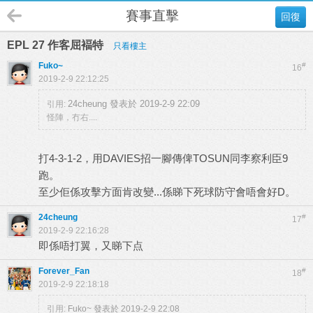
賽事直擊
回復
EPL 27 作客屈褔特
只看樓主
Fuko~
#
16
2019-2-9 22:12:25
24cheung 發表於 2019-2-9 22:09
引用:
怪陣，冇右....
打4-3-1-2，用DAVIES招一腳傳俾TOSUN同李察利臣9
跑。
至少佢係攻擊方面肯改變...係睇下死球防守會唔會好D。
24cheung
#
17
2019-2-9 22:16:28
即係唔打翼，又睇下点
Forever_Fan
#
18
2019-2-9 22:18:18
引用:
Fuko~ 發表於 2019-2-9 22:08