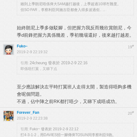
雖則上季朗尼唔係俾大SAM越打越後，上季超過10球冇難度。
但SO FAR，李察利臣同施古臣都會入得多波過佢.. ...
始終朗尼上季多做駁腳，但把握力我反而幾欣賞朗尼，今
季d前鋒把握力真係幾差，季初幾場還好，後來越打越差。
Fuko~
#
19
2019-2-9 22:19:32
24cheung 發表於 2019-2-9 22:16
引用:
即係唔打翼，又睇下点
至少應該解決左平時打翼班人走得太開，製造得唔夠多機
會呢個問題。
不過，佔中陣之前RK都打唔少，又睇下成唔成功。
Forever_Fan
#
20
2019-2-9 22:23:38
引用:
Fuko~ 發表於 2019-2-9 22:12
打4-3-1-2，用DAVIES招一腳傳俾TOSUN同李察利臣9跑。