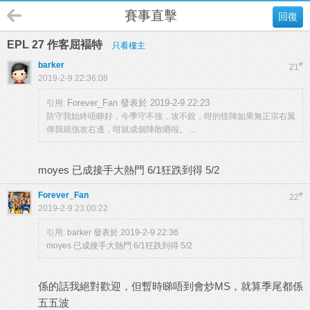
賽事直擊
回復
EPL 27 作客屈褔特
只看樓主
barker
#
21
2019-2-9 22:36:08
Forever_Fan 發表於 2019-2-9 22:23
引用:
防守我始終唔睇好，今季守不強，攻不銳，咁的怪陣如果無正宗右翼
俾我就強攻右邊，咁就成個陣散哂啦。 ...
moyes 已成接手大熱門 6/1狂跌到得 5/2
Forever_Fan
#
22
2019-2-9 23:00:22
引用:
barker 發表於 2019-2-9 22:36
moyes 已成接手大熱門 6/1狂跌到得 5/2
係的話我絕對歡迎，但暫時睇唔到會炒MS，就算季尾都係
五五波