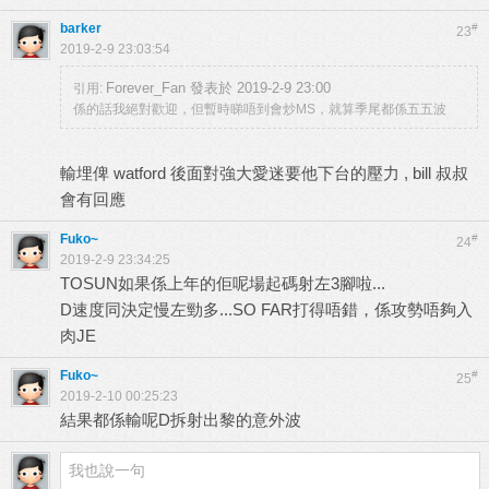
barker
#
23
2019-2-9 23:03:54
Forever_Fan 發表於 2019-2-9 23:00
引用:
係的話我絕對歡迎，但暫時睇唔到會炒MS，就算季尾都係五五波
輸埋俾 watford 後面對強大愛迷要他下台的壓力 , bill 叔叔
會有回應
Fuko~
#
24
2019-2-9 23:34:25
TOSUN如果係上年的佢呢場起碼射左3腳啦...
D速度同決定慢左勁多...SO FAR打得唔錯，係攻勢唔夠入
肉JE
Fuko~
#
25
2019-2-10 00:25:23
結果都係輸呢D拆射出黎的意外波