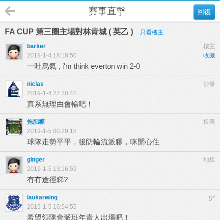
賽事直擊
回復
FA CUP 第三圈主場對林肯城 ( 英乙 )
只看樓主
barker
樓主
2019-1-4 18:18:50
收藏
一吐烏氣 , i'm think everton win 2-0
niclas
沙發
2019-1-4 22:30:42
真系無理由會輸吧！
拖肥糖
板凳
2019-1-5 00:29:18
球隊走勢平平，後防輪流派膠，咪開心住
ginger
地板
2019-1-5 13:16:59
有冇途徑睇?
laukarwing
#
5
2019-1-5 16:54:55
希望領隊會派班年青人出場吧！