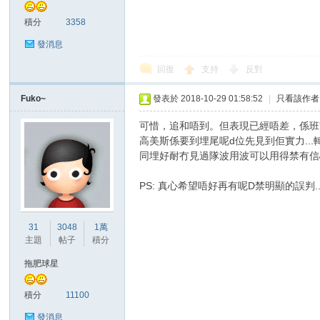
積分
3358
發消息
回復
支持
反對
Fuko~
發表於 2018-10-29 01:58:52
|
只看該作者
討
可惜，追和唔到。但表現已經唔差，係班
高美斯係要到埋尾呢d位先見到佢實力..
同埋好耐冇見過隊波用波可以用得禁有信
PS: 真心希望唔好再有呢D禁明顯的誤判..
31
3048
1萬
主題
帖子
積分
論
拖肥球星
積分
11100
發消息