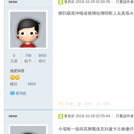
nsno
發表於 2018-10-29 02:00:39
|
只看該作者
睇到最尾仲喺道橫傳短傳唔斬上去真係火
0
798
3950
主題
帖子
積分
拖肥球星
積分
3950
發消息
回復
支持
反對
nsno
發表於 2018-10-29 02:05:44
|
只看該作者
今場唯一值得高興嘅係見到盧卡古條傻仔on