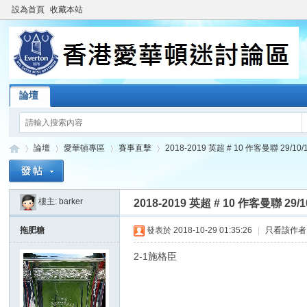
設為首頁
收藏本站
論壇
論壇
愛華頓專區
賽事直擊
2018-2019 英超 # 10 作客曼聯 29/10/17
樓主:
barker
2018-2019 英超 # 10 作客曼聯 29/1
香
»
›
›
›
拖肥糖
發表於 2018-10-29 01:35:26
|
只看該作者
2-1施格臣