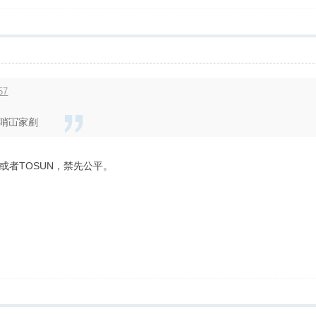
57
黑哨冚家剷
或者TOSUN，禁先公平。