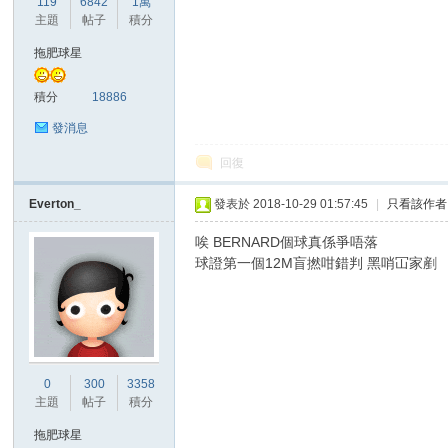
119
6842
1萬
華
主題
帖子
積分
拖肥球星
積分
18886
發消息
回復
Everton_
發表於 2018-10-29 01:57:45
|
只看該作者
頓
唉 BERNARD個球真係爭唔落
球證第一個12M盲撚咁錯判 黑哨冚家剷
0
300
3358
主題
帖子
積分
迷
拖肥球星