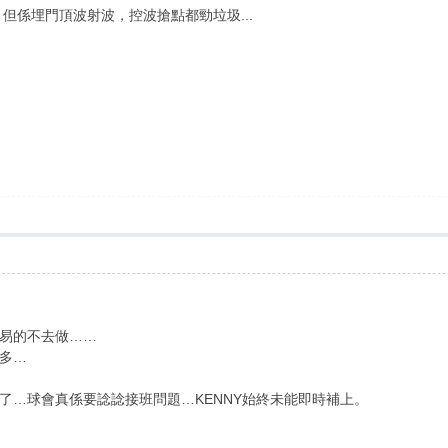
，但係埋門頂波射波，控波搶點都勁垃圾...
易的不去做……
多…
了…球會真係要諗諗接班問題…KENNY始終未能即時補上。