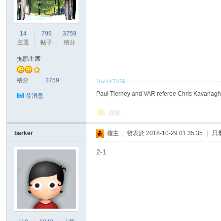
港
14
799
3759
主題
帖子
積分
拖肥主席
積分
3759
Paul Tierney and VAR referee Chris Kavanagh 
發消息
回復
愛
barker
樓主
|
發表於 2018-10-29 01:35:35
|
只
2-1