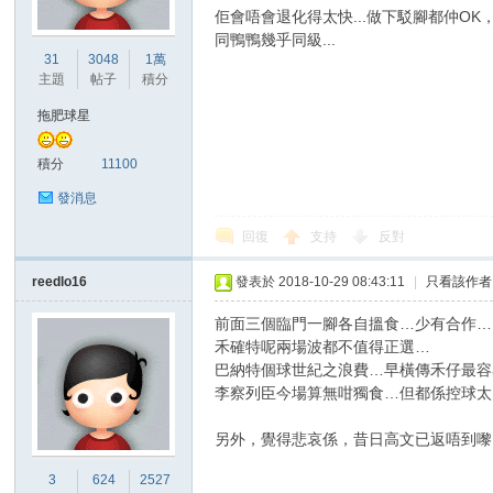
佢會唔會退化得太快...做下駁腳都仲OK
同鴨鴨幾乎同級...
31
3048
1萬
主題
帖子
積分
拖肥球星
積分
11100
發消息
回復
支持
反對
reedlo16
發表於 2018-10-29 08:43:11
|
只看該作者
前面三個臨門一腳各自搵食…少有合作…
禾確特呢兩場波都不值得正選…
巴納特個球世紀之浪費…早橫傳禾仔最容
李察列臣今場算無咁獨食…但都係控球太
另外，覺得悲哀係，昔日高文已返唔到嚟
3
624
2527