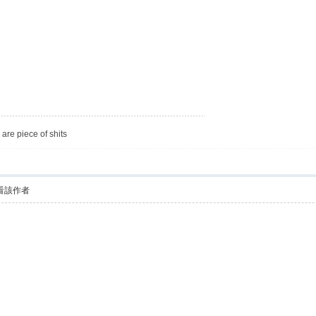
are piece of shits
看該作者