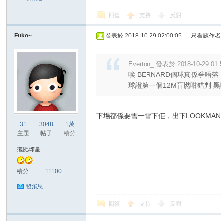
回復
支持
反對
Fuko~
發表於 2018-10-29 02:00:05
|
只看該作者
區
Everton_ 發表於 2018-10-29 01:
唉 BERNARD個球真係爭唔落
球證第一個12M盲撚咁錯判 
下場都係要雪一雪下佢，出下LOOKMAN
31
3048
1萬
主題
帖子
積分
拖肥球星
積分
11100
發消息
回復
支持
反對