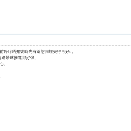
前鋒線唔知幾時先有返態同埋夾得再好d。
.轉邊帶球推進都好強。
心。
.