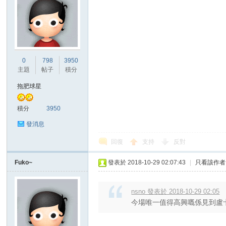
0
798
3950
主題
帖子
積分
拖肥球星
積分
3950
發消息
回復
支持
反對
Fuko~
發表於 2018-10-29 02:07:43
|
只看該作者
nsno 發表於 2018-10-29 02:05
今場唯一值得高興嘅係見到盧卡