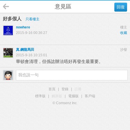
意見區
回復
好多假人
只看樓主
nowhere
樓主
2015-9-16 00:36:27
收藏
真.鋼龍馬田
沙發
2015-9-16 10:15:01
華頓會清理，但係諗辦法唔好再發生最重要。
首頁
|
登錄
|
註冊
標準版
|
觸屏版
|
電腦版
|
客戶端
© Comsenz Inc.