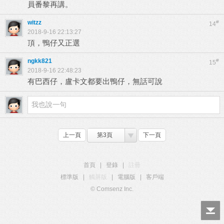
員番黎再講。
witzz
#
14
2018-9-16 22:13:27
頂，鴨仔又正選
ngkk821
#
15
2018-9-16 22:48:23
有巴西仔，盧卡文都要出鴨仔，無話可說
上一頁
第3頁
下一頁
首頁
|
登錄
|
註冊
標準版
|
觸屏版
|
電腦版
|
客戶端
© Comsenz Inc.