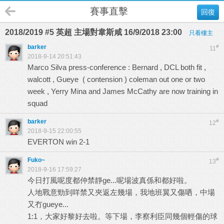
賽事直擊
回復
2018/2019 #5 英超 主場對韋斯咸 16/9/2018 23:00
只看樓主
barker
#
11
2018-9-14 20:51:43
Marco Silva press-conference : Bernard , DCL both fit ,
walcott , Gueye ( contension ) coleman out one or two
week , Yerry Mina and James McCathy are now training in
squad
barker
#
12
2018-9-15 22:00:55
EVERTON win 2-1
Fuko~
#
13
2018-9-16 17:59:27
今日打風呢度都仲禁靜ge...呢場波真係和都好啦。
人地戰意勁到咩禁又夾返左幾場，我地班翼又傷哂，中場
又冇gueye...
1:1，大家好黎好去啦。等下場，李察利臣同幾個輕傷的球