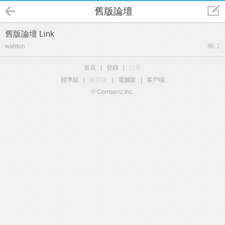
舊版論壇
舊版論壇 Link
wahton
1
首頁
|
登錄
|
註冊
標準版
|
觸屏版
|
電腦版
|
客戶端
© Comsenz Inc.