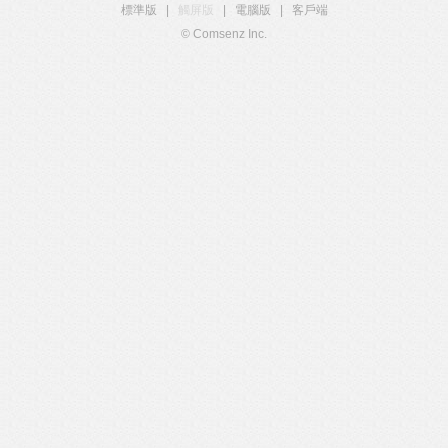
標準版
|
觸屏版
|
電腦版
|
客戶端
© Comsenz Inc.