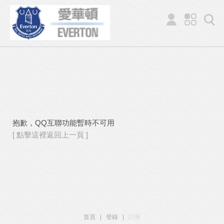
抱歉，QQ互聯功能暫時不可用
[ 點擊這裡返回上一頁 ]
首頁
|
登錄
|
註冊