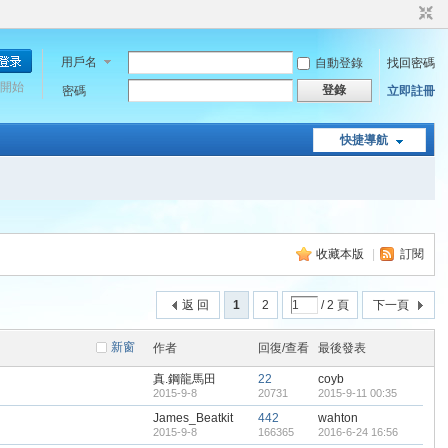
用戶名
自動登錄
找回密碼
開始
登錄
密碼
立即註冊
快捷導航
收藏本版
|
訂閱
返 回
1
2
/ 2 頁
下一頁
新窗
作者
回復/查看
最後發表
真.鋼龍馬田
22
coyb
2015-9-8
20731
2015-9-11 00:35
James_Beatkit
442
wahton
2015-9-8
166365
2016-6-24 16:56