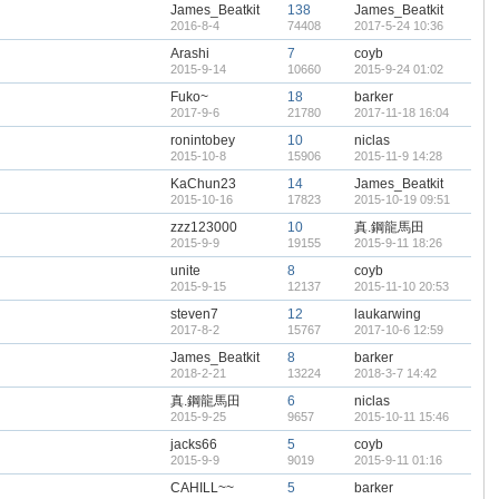
James_Beatkit
138
James_Beatkit
2016-8-4
74408
2017-5-24 10:36
Arashi
7
coyb
2015-9-14
10660
2015-9-24 01:02
Fuko~
18
barker
2017-9-6
21780
2017-11-18 16:04
ronintobey
10
niclas
2015-10-8
15906
2015-11-9 14:28
KaChun23
14
James_Beatkit
2015-10-16
17823
2015-10-19 09:51
zzz123000
10
真.鋼龍馬田
2015-9-9
19155
2015-9-11 18:26
unite
8
coyb
2015-9-15
12137
2015-11-10 20:53
steven7
12
laukarwing
2017-8-2
15767
2017-10-6 12:59
James_Beatkit
8
barker
2018-2-21
13224
2018-3-7 14:42
真.鋼龍馬田
6
niclas
2015-9-25
9657
2015-10-11 15:46
jacks66
5
coyb
2015-9-9
9019
2015-9-11 01:16
CAHILL~~
5
barker