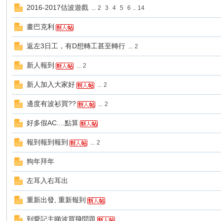
2016-2017估波遊戲
...
2
3
4
5
6
..
14
畫巴克利
港
返左3日工，有D想轉工甚至轉行
...
2
新人報到
...
2
新人加入大家好
...
2
邊度有波衫買??
...
2
好多假AC....點算
愛
報到報到報到
...
2
狗年拜年
左耳入右耳出
重新出發, 重新報到
到愛記主睇波買飛問題