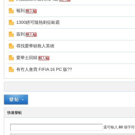
華
報到
1300鎊可隨熱刺征歐霸
簽到
尋找愛華頓救人英雄
愛華士回歸
頓
有冇人會買 FIFIA 16 PC 版??
快速發帖
迷
還可輸入
80
個字符