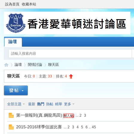
設為首頁
收藏本站
論壇
論壇
閒情討論
聊天區
聊天區
今日:
0
|
主題:
33
|
排名:
4
香
»
›
›
全部主題
最新
熱門
熱帖
精華
更多
第一個報到(真.鋼龍馬田)
...
2
3
2015-2016球季估波比賽
...
2
3
4
5
6
..
45